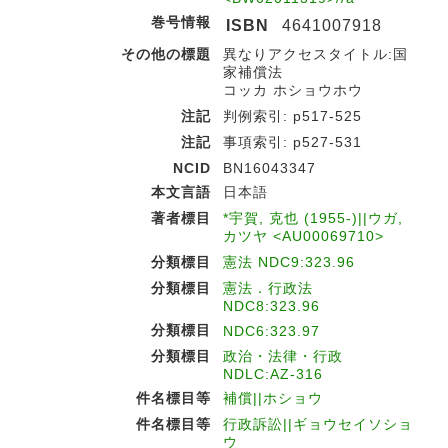
巻号情報
ISBN
4641007918
その他の標題
異なりアクセスタイトル:国
家補償法
コッカ ホショウホウ
注記
判例索引: p517-525
注記
事項索引: p527-531
NCID
BN16043347
本文言語
日本語
著者標目
*宇賀, 克也 (1955-)||ウガ,
カツヤ <AU00069710>
分類標目
憲法 NDC9:323.96
分類標目
憲法．行政法
NDC8:323.96
分類標目
NDC6:323.97
分類標目
政治・法律・行政
NDLC:AZ-316
件名標目等
補償||ホショウ
件名標目等
行政訴訟||ギョウセイソショ
ウ