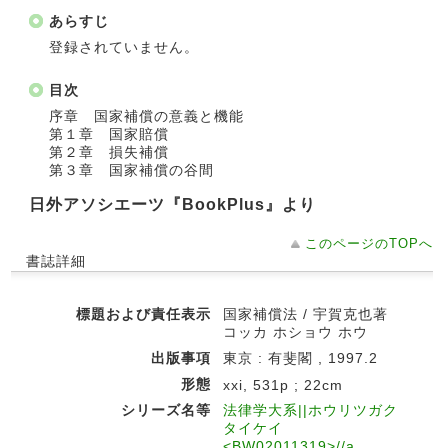
あらすじ
登録されていません。
目次
序章 国家補償の意義と機能
第１章 国家賠償
第２章 損失補償
第３章 国家補償の谷間
日外アソシエーツ『BookPlus』より
このページのTOPへ
書誌詳細
標題および責任表示
国家補償法 / 宇賀克也著
コッカ ホショウ ホウ
出版事項
東京 : 有斐閣 , 1997.2
形態
xxi, 531p ; 22cm
シリーズ名等
法律学大系||ホウリツガク
タイケイ
<BW02011319>//a