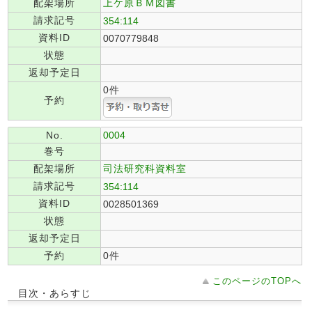
配架場所
上ケ原ＢＭ図書
請求記号
354:114
資料ID
0070779848
状態
返却予定日
0件
予約
No.
0004
巻号
配架場所
司法研究科資料室
請求記号
354:114
資料ID
0028501369
状態
返却予定日
予約
0件
このページのTOPへ
目次・あらすじ