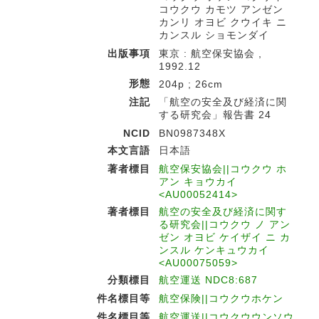
コウクウ カモツ アンゼン
カンリ オヨビ クウイキ ニ
カンスル ショモンダイ
出版事項
東京 : 航空保安協会 ,
1992.12
形態
204p ; 26cm
注記
「航空の安全及び経済に関
する研究会」報告書 24
NCID
BN0987348X
本文言語
日本語
著者標目
航空保安協会||コウクウ ホ
アン キョウカイ
<AU00052414>
著者標目
航空の安全及び経済に関す
る研究会||コウクウ ノ アン
ゼン オヨビ ケイザイ ニ カ
ンスル ケンキュウカイ
<AU00075059>
分類標目
航空運送 NDC8:687
件名標目等
航空保険||コウクウホケン
件名標目等
航空運送||コウクウウンソウ