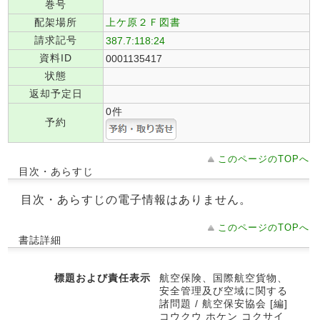
巻号
配架場所
上ケ原２Ｆ図書
請求記号
387.7:118:24
資料ID
0001135417
状態
返却予定日
0件
予約
このページのTOPへ
目次・あらすじ
目次・あらすじの電子情報はありません。
このページのTOPへ
書誌詳細
標題および責任表示
航空保険、国際航空貨物、
安全管理及び空域に関する
諸問題 / 航空保安協会 [編]
コウクウ ホケン コクサイ