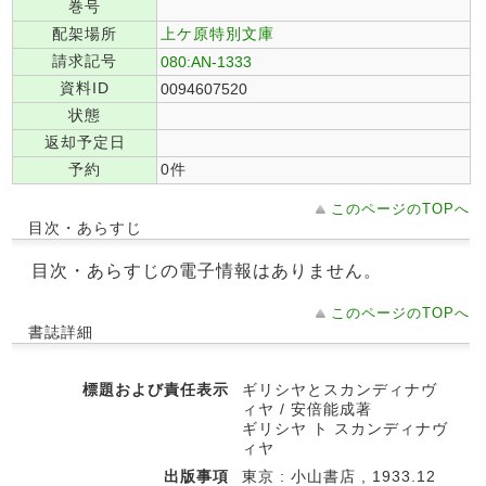
巻号
配架場所
上ケ原特別文庫
請求記号
080:AN-1333
資料ID
0094607520
状態
返却予定日
予約
0件
このページのTOPへ
目次・あらすじ
目次・あらすじの電子情報はありません。
このページのTOPへ
書誌詳細
標題および責任表示
ギリシヤとスカンディナヴ
ィヤ / 安倍能成著
ギリシヤ ト スカンディナヴ
ィヤ
出版事項
東京 : 小山書店 , 1933.12