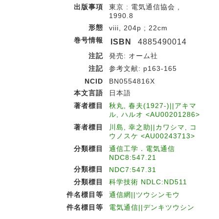
出版事項
東京 : 電気通信協会 ,
1990.8
形態
viii, 204p ; 22cm
巻号情報
ISBN
4885490014
注記
発売: オーム社
注記
参考文献: p163-165
NCID
BN0554816X
本文言語
日本語
著者標目
秋丸, 春夫(1927-)||アキマ
ル, ハルオ <AU00201286>
著者標目
川島, 幸之助||カワシマ, コ
ウノスケ <AU00243713>
分類標目
通信工学．電気通信
NDC8:547.21
分類標目
NDC7:547.31
分類標目
科学技術 NDLC:ND511
件名標目等
通信網||ツウシンモウ
件名標目等
電気通信||デンキツウシン