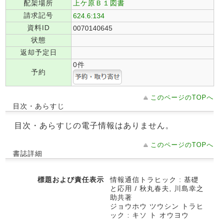
配架場所
上ケ原Ｂ１図書
請求記号
624.6:134
資料ID
0070140645
状態
返却予定日
0件
予約
このページのTOPへ
目次・あらすじ
目次・あらすじの電子情報はありません。
このページのTOPへ
書誌詳細
標題および責任表示
情報通信トラヒック : 基礎
と応用 / 秋丸春夫, 川島幸之
助共著
ジョウホウ ツウシン トラヒ
ック : キソ ト オウヨウ