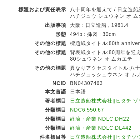
標題および責任表示
八十周年を迎えて / 日立造船
ハチジュウ シュウネン オ 
出版事項
大阪 : 日立造船 , 1961.4
形態
494p : 挿図 ; 30cm
その他の標題
標題紙タイトル:80th anniversary 
その他の標題
背表紙タイトル:80周年を迎
80シュウネン オ ムカエテ
その他の標題
異なりアクセスタイトル:八
ハチジュッシュウネン オ ム
NCID
BN04307463
本文言語
日本語
著者標目
日立造船株式会社||ヒタチ ゾウ
分類標目
NDC6:550.67
分類標目
経済・産業 NDLC:DH22
分類標目
経済・産業 NDLC:DL442
件名標目等
日立造船株式会社||ヒタチ