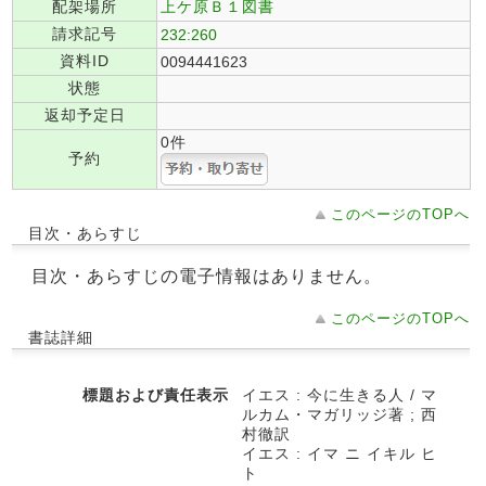
配架場所
上ケ原Ｂ１図書
請求記号
232:260
資料ID
0094441623
状態
返却予定日
0件
予約
このページのTOPへ
目次・あらすじ
目次・あらすじの電子情報はありません。
このページのTOPへ
書誌詳細
標題および責任表示
イエス : 今に生きる人 / マ
ルカム・マガリッジ著 ; 西
村徹訳
イエス : イマ ニ イキル ヒ
ト