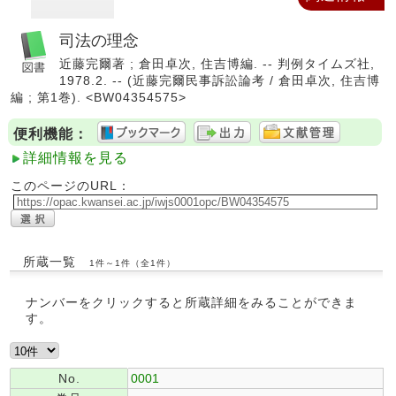
司法の理念
近藤完爾著 ; 倉田卓次, 住吉博編. -- 判例タイムズ社,
1978.2. -- (近藤完爾民事訴訟論考 / 倉田卓次, 住吉博
編 ; 第1巻). <BW04354575>
便利機能：
詳細情報を見る
このページのURL：
所蔵一覧
1件～1件（全1件）
ナンバーをクリックすると所蔵詳細をみることができま
す。
No.
0001