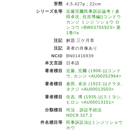
形態
4,5,427p ; 22cm
シリーズ名等
近藤完爾民事訴訟論考 / 倉
田卓次, 住吉博編||コンドウ
カンジ ミンジ ソショウ ロ
ンコウ <BW03755923> 第
1巻//a
注記
解題:三ケ月章
注記
著者の肖像あり
NCID
BN01416939
本文言語
日本語
著者標目
近藤, 完爾 (1908-)||コンド
ウ, カンジ <AU00252964>
著者標目
倉田, 卓次 (1922-)||クラタ,
タクジ <AU00013503>
著者標目
住吉, 博 (1935-)||スミヨシ,
ヒロシ <AU00013151>
分類標目
司法．訴訟手続法
NDC8:327.2
件名標目等
民事訴訟法||ミンジソショウ
ホウ