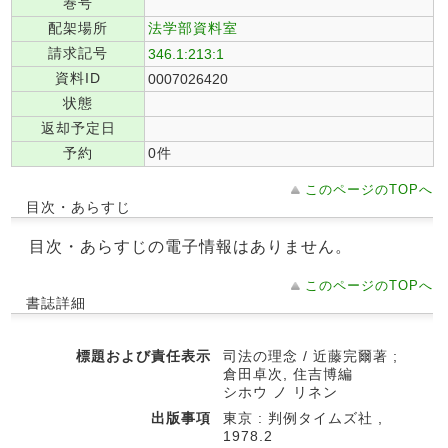
巻号
配架場所
法学部資料室
請求記号
346.1:213:1
資料ID
0007026420
状態
返却予定日
予約
0件
このページのTOPへ
目次・あらすじ
目次・あらすじの電子情報はありません。
このページのTOPへ
書誌詳細
標題および責任表示
司法の理念 / 近藤完爾著 ;
倉田卓次, 住吉博編
シホウ ノ リネン
出版事項
東京 : 判例タイムズ社 ,
1978.2