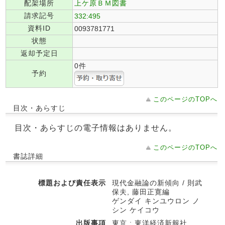
配架場所
上ケ原ＢＭ図書
請求記号
332:495
資料ID
0093781771
状態
返却予定日
0件
予約
このページのTOPへ
目次・あらすじ
目次・あらすじの電子情報はありません。
このページのTOPへ
書誌詳細
標題および責任表示
現代金融論の新傾向 / 則武
保夫, 藤田正寛編
ゲンダイ キンユウロン ノ
シン ケイコウ
出版事項
東京 : 東洋経済新報社 ,