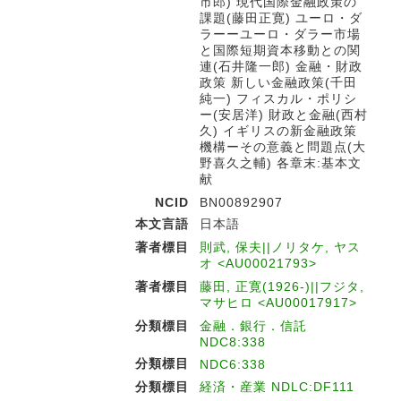
市郎) 現代国際金融政策の
課題(藤田正寛) ユーロ・ダ
ラーーユーロ・ダラー市場
と国際短期資本移動との関
連(石井隆一郎) 金融・財政
政策 新しい金融政策(千田
純一) フィスカル・ポリシ
ー(安居洋) 財政と金融(西村
久) イギリスの新金融政策
機構ーその意義と問題点(大
野喜久之輔) 各章末:基本文
献
NCID
BN00892907
本文言語
日本語
著者標目
則武, 保夫||ノリタケ, ヤス
オ <AU00021793>
著者標目
藤田, 正寛(1926-)||フジタ,
マサヒロ <AU00017917>
分類標目
金融．銀行．信託
NDC8:338
分類標目
NDC6:338
分類標目
経済・産業 NDLC:DF111