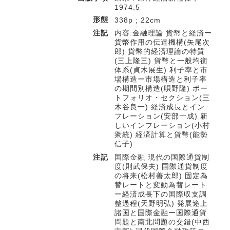
1974.5
形態
338p ; 22cm
注記
内容:金融理論 貨幣と経済ー
貨幣作用の伝達機構(矢尾次
郎) 貨幣的経済理論の特質
(三上隆三) 貨幣と一般均衡
体系(貞木展生) 利子率と市
場構造ー市場構造と利子率
の期間別構造(唄野隆) ポー
トフォリオ・セクション(三
木谷良一) 経済成長とイン
フレーション(安部一成) 新
しいインフレーション(小村
衆統) 経済計算と貨幣(能勢
信子)
注記
国際金融 現代の国際通貨制
度(則武保夫) 国際通貨制度
の将来(松村善太郎) 固定為
替レートと変動為替レート
ー経済成長下の国際収支調
整過程(天野明弘) 発展途上
諸国と国際金融ー国際通貨
問題と南北問題の交錯(中西