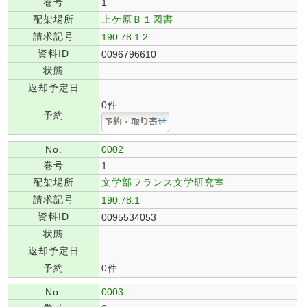
巻号
1
配架場所
上ケ原Ｂ１図書
請求記号
190:78:1.2
資料ID
0096796610
状態
返却予定日
0件
予約
No.
0002
巻号
1
配架場所
文学部フランス文学研究室
請求記号
190:78:1
資料ID
0095534053
状態
返却予定日
予約
0件
No.
0003