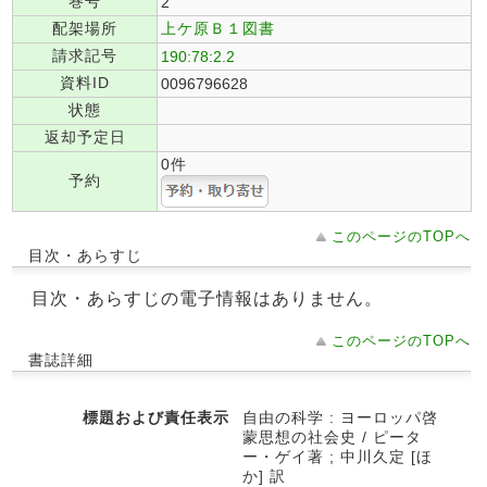
巻号
2
配架場所
上ケ原Ｂ１図書
請求記号
190:78:2.2
資料ID
0096796628
状態
返却予定日
0件
予約
このページのTOPへ
目次・あらすじ
目次・あらすじの電子情報はありません。
このページのTOPへ
書誌詳細
標題および責任表示
自由の科学 : ヨーロッパ啓
蒙思想の社会史 / ピータ
ー・ゲイ著 ; 中川久定 [ほ
か] 訳