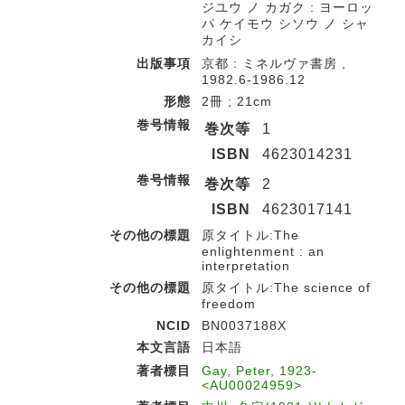
ジユウ ノ カガク : ヨーロッ
パ ケイモウ シソウ ノ シャ
カイシ
出版事項
京都 : ミネルヴァ書房 ,
1982.6-1986.12
形態
2冊 ; 21cm
巻号情報
巻次等
1
ISBN
4623014231
巻号情報
巻次等
2
ISBN
4623017141
その他の標題
原タイトル:The
enlightenment : an
interpretation
その他の標題
原タイトル:The science of
freedom
NCID
BN0037188X
本文言語
日本語
著者標目
Gay, Peter, 1923-
<AU00024959>