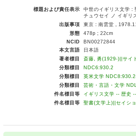
標題および責任表示
中世のイギリス文学 :
チュウセイ ノ イギリス
出版事項
東京 : 南雲堂 , 1978.1
形態
478p ; 22cm
NCID
BN00272844
本文言語
日本語
著者標目
斎藤, 勇(1929-)||サイ
分類標目
NDC6:930.2
分類標目
英米文学 NDC8:930.2
分類標目
芸術・言語・文学 NDLC
件名標目等
イギリス文学 -- 歴史 -
件名標目等
聖書(文学上)||セイシ