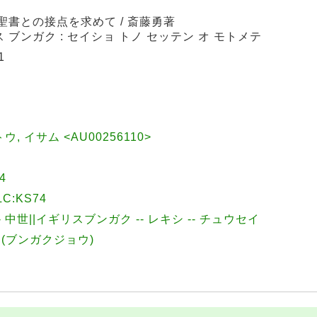
 聖書との接点を求めて / 斎藤勇著
 ブンガク : セイショ トノ セッテン オ モトメテ
1
トウ, イサム <AU00256110>
4
:KS74
- 中世||イギリスブンガク -- レキシ -- チュウセイ
ョ(ブンガクジョウ)