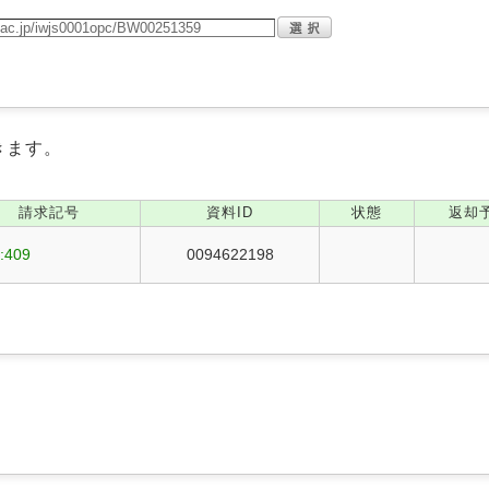
きます。
請求記号
資料ID
状態
返却
:409
0094622198