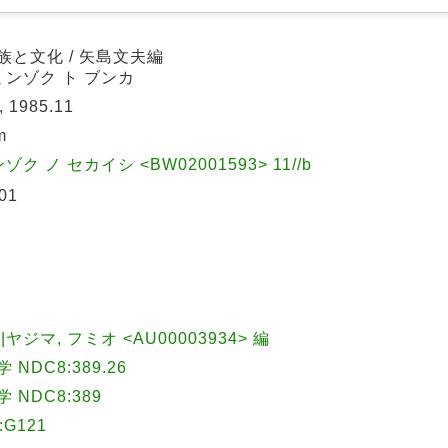
と文化 / 矢島文夫編
ミンゾク ト ブンカ
1985.11
m
ク ノ セカイシ <BW02001593> 11//b
01
)||ヤジマ, フミオ <AU00003934> 編
DC8:389.26
NDC8:389
G121