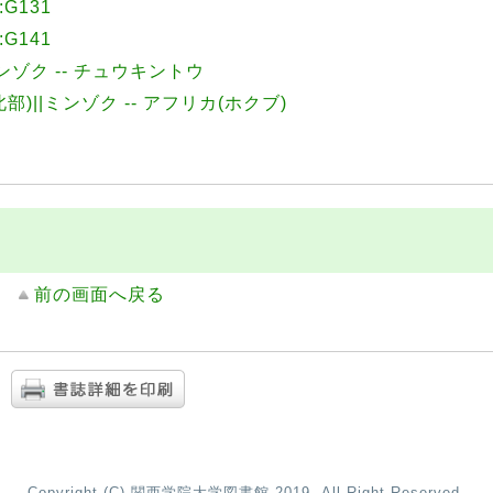
G131
G141
ミンゾク -- チュウキントウ
北部)||ミンゾク -- アフリカ(ホクブ)
前の画面へ戻る
Copyright (C) 関西学院大学図書館 2019- All Right Reserved.