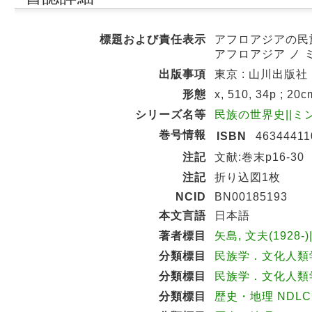
標題および責任表示
アフロアジアの民族
アフロアジア ノ 
出版事項
東京 : 山川出版社 , 
形態
x, 510, 34p ; 20c
シリーズ名等
民族の世界史||ミンゾ
巻号情報
ISBN
46344411
注記
文献:巻末p16-30
注記
折り込図1枚
NCID
BN00185193
本文言語
日本語
著者標目
矢島, 文夫(1928-
分類標目
民族学．文化人類学 N
分類標目
民族学．文化人類学 
分類標目
歴史・地理 NDLC: