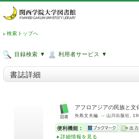
検索トップへ
目録検索 ▼
利用者サービス ▼
書誌詳細
アフロアジアの民族と文
矢島文夫編. -- 山川出版社, 1985
便利機能：
詳細情報を見る