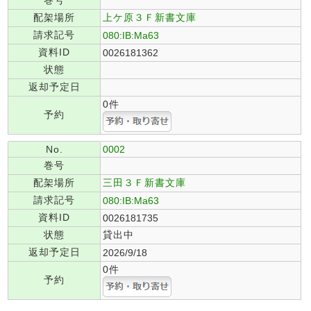
巻号
配架場所
上ケ原３Ｆ新書文庫
請求記号
080:IB:Ma63
資料ID
0026181362
状態
返却予定日
0件
予約
No.
0002
巻号
配架場所
三田３Ｆ新書文庫
請求記号
080:IB:Ma63
資料ID
0026181735
状態
貸出中
返却予定日
2026/9/18
0件
予約