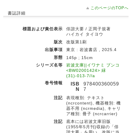
このページのTOPへ
書誌詳細
標題および責任表示
俳諧大要 / 正岡子規著
ハイカイ タイヨウ
版次
改版第1刷
出版事項
東京 : 岩波書店 , 2025.4
形態
145p ; 15cm
シリーズ名等
岩波文庫||イワナミ ブンコ
<BW02001424> 緑
(31)-013-7//a
巻号情報
ISB
978400360059
N
7
注記
表現種別: テキスト
(ncrcontent), 機器種別: 機
器不用 (ncrmedia), キャリ
ア種別: 冊子 (ncrcarrier)
注記
底本には岩波文庫旧版
(1955年5月刊)収録の「俳
諧大要」を用い、改版に当