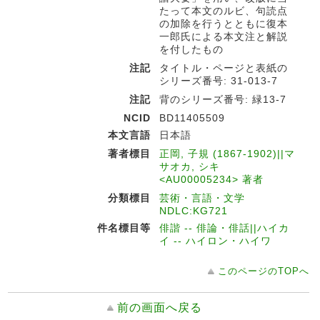
たって本文のルビ、句読点
の加除を行うとともに復本
一郎氏による本文注と解説
を付したもの
注記
タイトル・ページと表紙の
シリーズ番号: 31-013-7
注記
背のシリーズ番号: 緑13-7
NCID
BD11405509
本文言語
日本語
著者標目
正岡, 子規 (1867-1902)||マ
サオカ, シキ
<AU00005234> 著者
分類標目
芸術・言語・文学
NDLC:KG721
件名標目等
俳諧 -- 俳論・俳話||ハイカ
イ -- ハイロン・ハイワ
このページのTOPへ
前の画面へ戻る