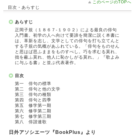
このページのTOPへ
目次・あらすじ
あらすじ
正岡子規（１８６７‐１９０２）による最良の俳句
入門書。初学の人へ向けて要諦を簡潔に説く本書に
は、革新を志し、文学としての俳句を打ち立てんと
する子規の気概があふれている。「俳句をものせん
と思はば思ふままをものすべし。巧を求むる莫れ、
拙を蔽ふ莫れ、他人に恥かしがる莫れ。」『歌よみ
に与ふる書』と並ぶ代表著作。
目次
第一 俳句の標準
第二 俳句と他の文学
第三 俳句の種類
第四 俳句と四季
第五 修学第一期
第六 修学第二期
第七 修学第三期
第八 俳諧連歌
日外アソシエーツ『BookPlus』より