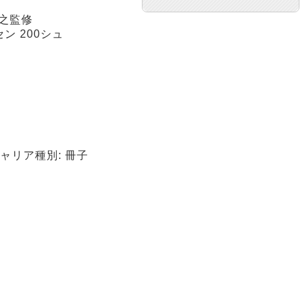
睦之監修
ン 200シュ
), キャリア種別: 冊子