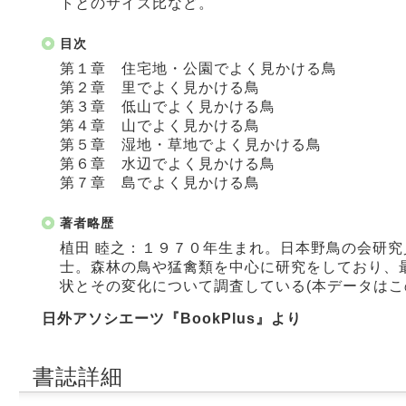
トとのサイズ比など。
目次
第１章 住宅地・公園でよく見かける鳥
第２章 里でよく見かける鳥
第３章 低山でよく見かける鳥
第４章 山でよく見かける鳥
第５章 湿地・草地でよく見かける鳥
第６章 水辺でよく見かける鳥
第７章 島でよく見かける鳥
著者略歴
植田 睦之：１９７０年生まれ。日本野鳥の会研
士。森林の鳥や猛禽類を中心に研究をしており、
状とその変化について調査している(本データはこ
日外アソシエーツ『BookPlus』より
書誌詳細