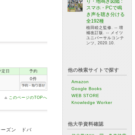
り・地鳴き図鑑 :
スマホ・PCで鳴
き声を聴き分ける
全192種
植田睦之監修. -- 増
補改訂版. -- メイツ
ユニバーサルコンテ
ンツ, 2020.10.
他の検索サイトで探す
予定日
予約
0件
Amazon
Google Books
WEB STORE
このページのTOPへ
Knowledge Worker
他大学資料確認
シーズン ドバ