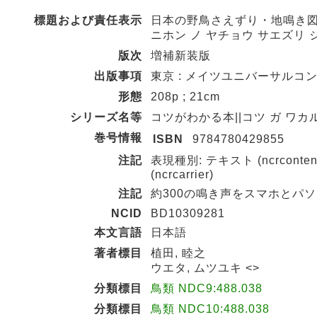
標題および責任表示
日本の野鳥さえずり・地鳴き図鑑
ニホン ノ ヤチョウ サエズリ ジ
版次
増補新装版
出版事項
東京 : メイツユニバーサルコンテン
形態
208p ; 21cm
シリーズ名等
コツがわかる本||コツ ガ ワカル 
巻号情報
ISBN
9784780429855
注記
表現種別: テキスト (ncrconten
(ncrcarrier)
注記
約300の鳴き声をスマホとパ
NCID
BD10309281
本文言語
日本語
著者標目
植田, 睦之
ウエタ, ムツユキ <>
分類標目
鳥類 NDC9:488.038
分類標目
鳥類 NDC10:488.038