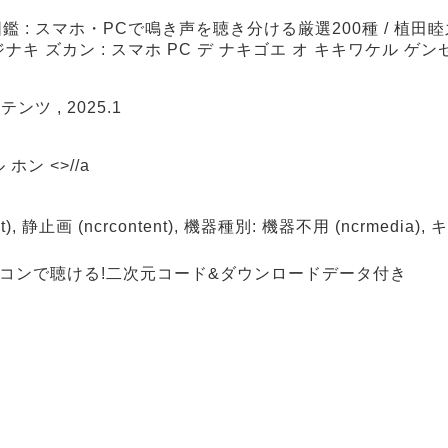
 : スマホ・PCで鳴き声を聴き分ける厳選200種 / 植田
ナキ ズカン : スマホ PC デ ナキゴエ オ キキワケル ゲンセ
ツ , 2025.1
ホン <>//a
t), 静止画 (ncrcontent), 機器種別: 機器不用 (ncrmedia
ソコンで聴ける!二次元コード&ダウンロードデータ付き