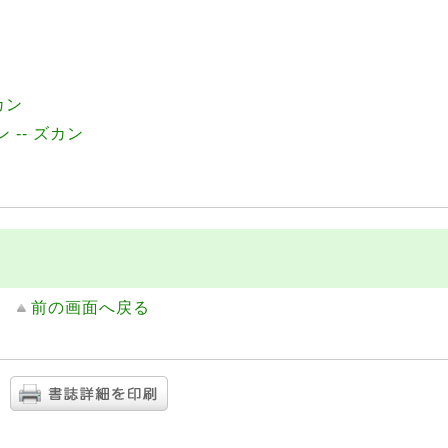
カン
ホン -- ズカン
前の画面へ戻る