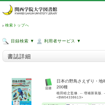
検索トップへ
目録検索 ▼
利用者サービス ▼
書誌詳細
日本の野鳥さえずり・地鳴
200種
植田睦之監修. -- 増補新装版. 
<BW04338613>