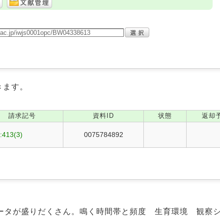
きます。
請求記号
資料ID
状態
返却
:413(3)
0075784892
ータが盛りだくさん。鳴く時間帯と頻度 生育環境 観察