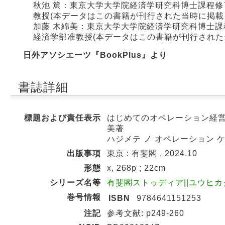
秋池 篤：東京大学大学院経済学研究科博士課程
教授(本データはこの書籍が刊行された当時に掲載
加藤 木綿美：東京大学大学院経済学研究科博士
経済学部准教授(本データはこの書籍が刊行された
日外アソシエーツ『BookPlus』より
書誌詳細
標題および責任表示
はじめてのオペレーション経営 = A te
美著
ハジメテ ノ オペレーション 
出版事項
東京 : 有斐閣 , 2024.10
形態
x, 268p ; 22cm
シリーズ名等
有斐閣ストゥディア||ユウヒカク ス
巻号情報
ISBN
9784641151253
注記
参考文献: p249-260