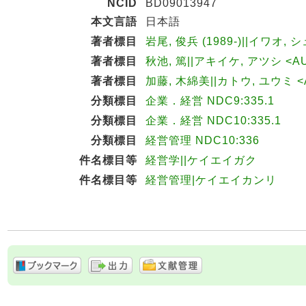
NCID
BD09013947
本文言語
日本語
著者標目
岩尾, 俊兵 (1989-)||イワオ, 
著者標目
秋池, 篤||アキイケ, アツシ <AU
著者標目
加藤, 木綿美||カトウ, ユウミ <A
分類標目
企業．経営 NDC9:335.1
分類標目
企業．経営 NDC10:335.1
分類標目
経営管理 NDC10:336
件名標目等
経営学||ケイエイガク
件名標目等
経営管理|ケイエイカンリ