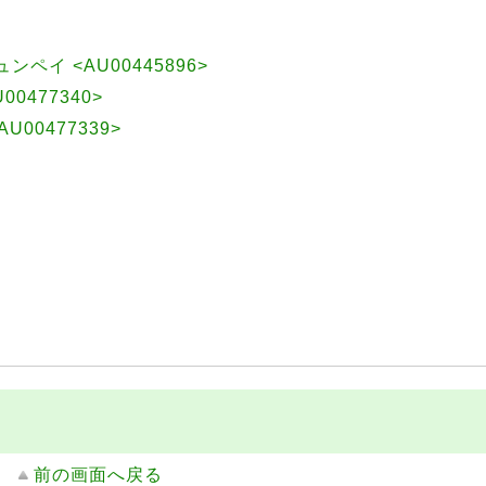
シュンペイ <AU00445896>
00477340>
U00477339>
前の画面へ戻る