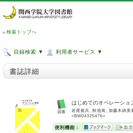
検索トップへ
目録検索 ▼
利用者サービス ▼
書誌詳細
はじめてのオペレーション経営 = A 
岩尾俊兵, 秋池篤, 加藤木綿美著. 
<BW04325476>
便利機能：