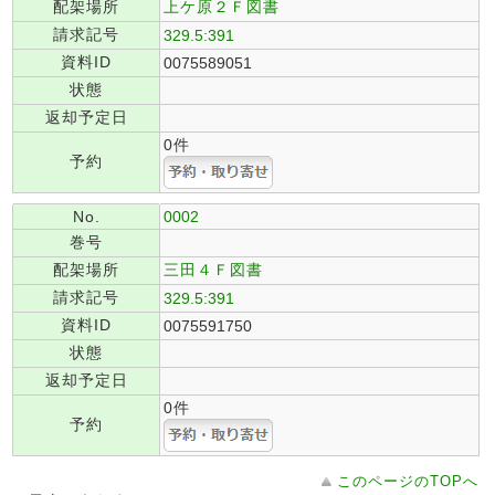
配架場所
上ケ原２Ｆ図書
請求記号
329.5:391
資料ID
0075589051
状態
返却予定日
0件
予約
No.
0002
巻号
配架場所
三田４Ｆ図書
請求記号
329.5:391
資料ID
0075591750
状態
返却予定日
0件
予約
このページのTOPへ