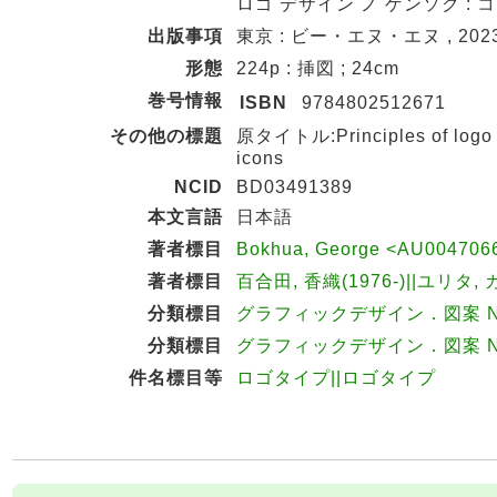
ロゴ デザイン ノ ゲンソク :
出版事項
東京 : ビー・エヌ・エヌ , 2023
形態
224p : 挿図 ; 24cm
巻号情報
ISBN
9784802512671
その他の標題
原タイトル:Principles of logo des
icons
NCID
BD03491389
本文言語
日本語
著者標目
Bokhua, George <AU004706
著者標目
百合田, 香織(1976-)||ユリタ, 
分類標目
グラフィックデザイン．図案 NDC
分類標目
グラフィックデザイン．図案 NDC
件名標目等
ロゴタイプ||ロゴタイプ