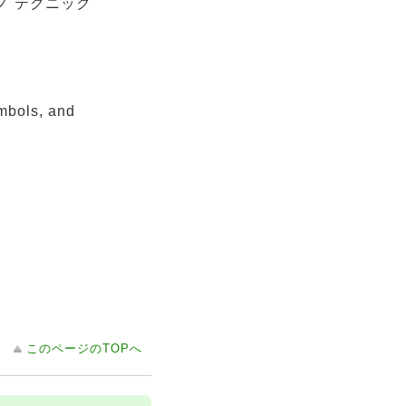
 ノ テクニック
ymbols, and
このページのTOPへ