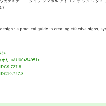
 コウカテキナ ロゴタイプ シンボル アイコン オ ツクル タメ
.7
ign : a practical guide to creating effective signs, s
63>
カオリ <AU00454951>
9:727.8
10:727.8