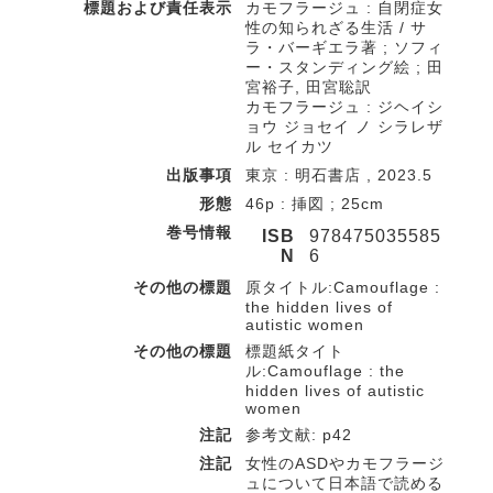
標題および責任表示
カモフラージュ : 自閉症女
性の知られざる生活 / サ
ラ・バーギエラ著 ; ソフィ
ー・スタンディング絵 ; 田
宮裕子, 田宮聡訳
カモフラージュ : ジヘイシ
ョウ ジョセイ ノ シラレザ
ル セイカツ
出版事項
東京 : 明石書店 , 2023.5
形態
46p : 挿図 ; 25cm
巻号情報
ISB
978475035585
N
6
その他の標題
原タイトル:Camouflage :
the hidden lives of
autistic women
その他の標題
標題紙タイト
ル:Camouflage : the
hidden lives of autistic
women
注記
参考文献: p42
注記
女性のASDやカモフラージ
ュについて日本語で読める