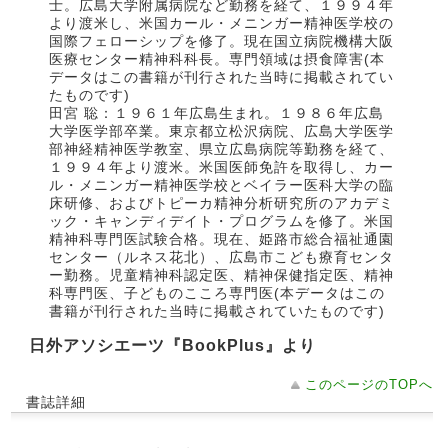
士。広島大学附属病院など勤務を経て、１９９４年
より渡米し、米国カール・メニンガー精神医学校の
国際フェローシップを修了。現在国立病院機構大阪
医療センター精神科科長。専門領域は摂食障害(本
データはこの書籍が刊行された当時に掲載されてい
たものです)
田宮 聡：１９６１年広島生まれ。１９８６年広島
大学医学部卒業。東京都立松沢病院、広島大学医学
部神経精神医学教室、県立広島病院等勤務を経て、
１９９４年より渡米。米国医師免許を取得し、カー
ル・メニンガー精神医学校とベイラー医科大学の臨
床研修、およびトピーカ精神分析研究所のアカデミ
ック・キャンディデイト・プログラムを修了。米国
精神科専門医試験合格。現在、姫路市総合福祉通園
センター（ルネス花北）、広島市こども療育センタ
ー勤務。児童精神科認定医、精神保健指定医、精神
科専門医、子どものこころ専門医(本データはこの
書籍が刊行された当時に掲載されていたものです)
日外アソシエーツ『BookPlus』より
このページのTOPへ
書誌詳細