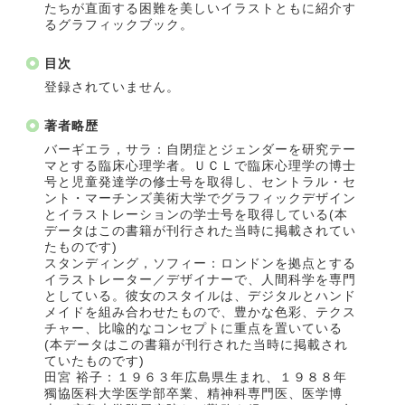
たちが直面する困難を美しいイラストともに紹介す
るグラフィックブック。
目次
登録されていません。
著者略歴
バーギエラ，サラ：自閉症とジェンダーを研究テー
マとする臨床心理学者。ＵＣＬで臨床心理学の博士
号と児童発達学の修士号を取得し、セントラル・セ
ント・マーチンズ美術大学でグラフィックデザイン
とイラストレーションの学士号を取得している(本
データはこの書籍が刊行された当時に掲載されてい
たものです)
スタンディング，ソフィー：ロンドンを拠点とする
イラストレーター／デザイナーで、人間科学を専門
としている。彼女のスタイルは、デジタルとハンド
メイドを組み合わせたもので、豊かな色彩、テクス
チャー、比喩的なコンセプトに重点を置いている
(本データはこの書籍が刊行された当時に掲載され
ていたものです)
田宮 裕子：１９６３年広島県生まれ、１９８８年
獨協医科大学医学部卒業、精神科専門医、医学博