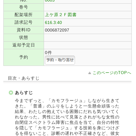
No.
0003
巻号
配架場所
上ケ原２Ｆ図書
請求記号
616.3:40
資料ID
0006872097
状態
返却予定日
0件
予約
このページのTOPへ
目次・あらすじ
あらすじ
今までずっと、「カモフラージュ」しながら生きて
きた。「普通」のふりをしようと一生懸命頑張った
結果、わたしの抱えている困難にだれも気づいてく
れなかった。男性に比べて見落とされがちな女性の
自閉症スペクトラム障害に焦点を当て、自分の特性
を隠して「カモフラージュ」する技術を身につけざ
るを得ないこと、診断の遅れや不正確さなど、彼女