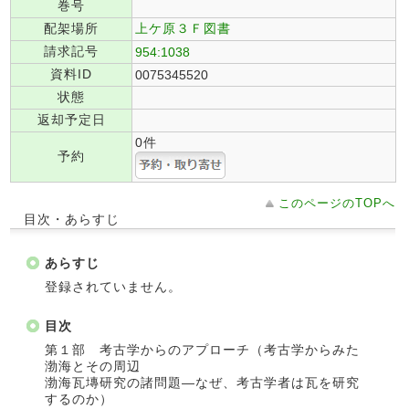
巻号
配架場所
上ケ原３Ｆ図書
請求記号
954:1038
資料ID
0075345520
状態
返却予定日
0件
予約
このページのTOPへ
目次・あらすじ
あらすじ
登録されていません。
目次
第１部 考古学からのアプローチ（考古学からみた
渤海とその周辺
渤海瓦塼研究の諸問題―なぜ、考古学者は瓦を研究
するのか）