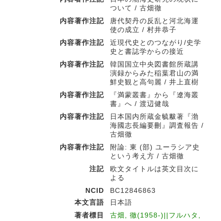
ついて / 古畑徹
内容著作注記
唐代契丹の反乱と河北海運
使の成立 / 村井恭子
内容著作注記
近現代史とのつながり/史学
史と書誌学からの接近
内容著作注記
韓国国立中央図書館所蔵講
演録からみた稲葉君山の満
鮮史観と高句麗 / 井上直樹
内容著作注記
『満蒙叢書』から『遼海叢
書』へ / 渡辺健哉
内容著作注記
日本国内所蔵金毓黻著『渤
海國志長編要刪』調査報告 /
古畑徹
内容著作注記
附論: 東 (部) ユーラシア史
という考え方 / 古畑徹
注記
欧文タイトルは英文目次に
よる
NCID
BC12846863
本文言語
日本語
著者標目
古畑, 徹(1958-)||フルハタ,