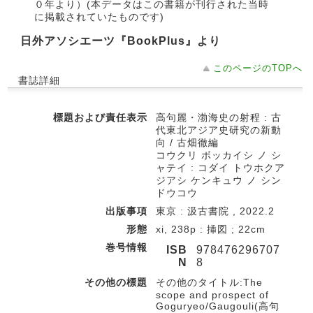
０年より）(本データはこの書籍が刊行された当時
に掲載されていたものです)
日外アソシエーツ『BookPlus』より
このページのTOPへ
書誌詳細
標題および責任表示
高句麗・渤海史の射程 : 古
代東北アジア史研究の新動
向 / 古畑徹編
コウクリ ボッカイシ ノ シ
ャテイ : コダイ トウホクア
ジアシ ケンキュウ ノ シン
ドウコウ
出版事項
東京 : 汲古書院 , 2022.2
形態
xi, 238p : 挿図 ; 22cm
巻号情報
ISB
978476296707
N
8
その他の標題
その他のタイトル:The
scope and prospect of
Goguryeo/Gaugouli(高句