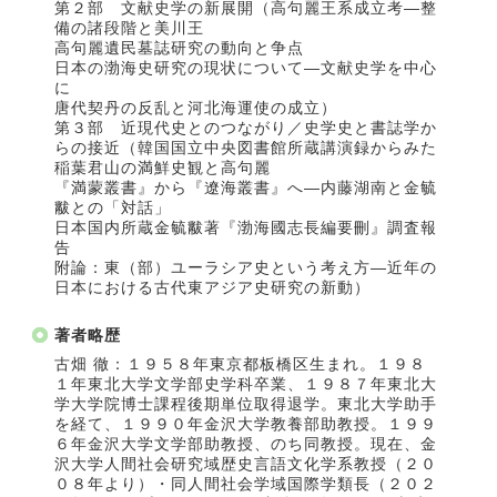
第２部 文献史学の新展開（高句麗王系成立考―整
備の諸段階と美川王
高句麗遺民墓誌研究の動向と争点
日本の渤海史研究の現状について―文献史学を中心
に
唐代契丹の反乱と河北海運使の成立）
第３部 近現代史とのつながり／史学史と書誌学か
らの接近（韓国国立中央図書館所蔵講演録からみた
稲葉君山の満鮮史観と高句麗
『満蒙叢書』から『遼海叢書』へ―内藤湖南と金毓
黻との「対話」
日本国内所蔵金毓黻著『渤海國志長編要刪』調査報
告
附論：東（部）ユーラシア史という考え方―近年の
日本における古代東アジア史研究の新動）
著者略歴
古畑 徹：１９５８年東京都板橋区生まれ。１９８
１年東北大学文学部史学科卒業、１９８７年東北大
学大学院博士課程後期単位取得退学。東北大学助手
を経て、１９９０年金沢大学教養部助教授。１９９
６年金沢大学文学部助教授、のち同教授。現在、金
沢大学人間社会研究域歴史言語文化学系教授（２０
０８年より）・同人間社会学域国際学類長（２０２