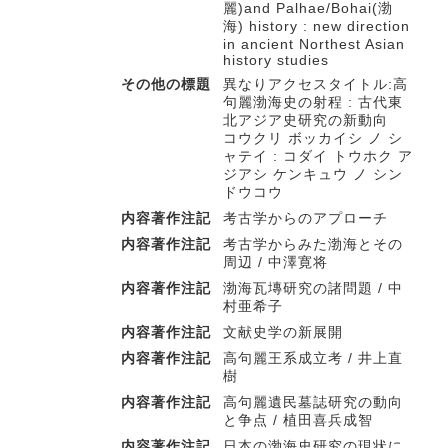
麗)and Palhae/Bohai(渤
海) history : new direction
in ancient Northest Asian
history studies
その他の標題
異なりアクセスタイトル:高
句麗渤海史の射程 : 古代東
北アジア史研究の新動向
コウクリ ボッカイシ ノ シ
ャテイ : コダイ トウホク ア
ジアシ ケンキュウ ノ シン
ドウコウ
内容著作注記
考古学からのアプローチ
内容著作注記
考古学からみた渤海とその
周辺 / 中澤寛将
内容著作注記
渤海瓦塼研究の諸問題 / 中
村亜希子
内容著作注記
文献史学の新展開
内容著作注記
高句麗王系成立考 / 井上直
樹
内容著作注記
高句麗遺民墓誌研究の動向
と争点 / 植田喜兵成智
内容著作注記
日本の渤海史研究の現状に