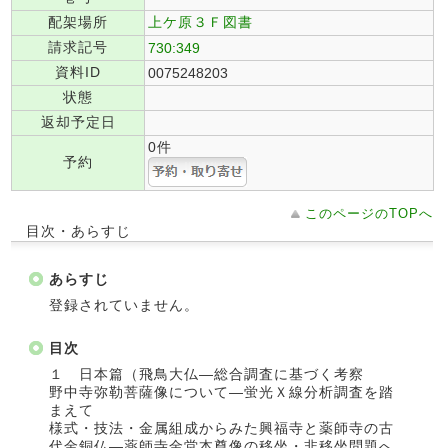
配架場所
上ケ原３Ｆ図書
請求記号
730:349
資料ID
0075248203
状態
返却予定日
0件
予約
このページのTOPへ
目次・あらすじ
あらすじ
登録されていません。
目次
１ 日本篇（飛鳥大仏―総合調査に基づく考察
野中寺弥勒菩薩像について―蛍光Ｘ線分析調査を踏
まえて
様式・技法・金属組成からみた興福寺と薬師寺の古
代金銅仏―薬師寺金堂本尊像の移坐・非移坐問題へ