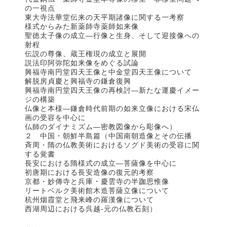
の一視点
東大寺法華堂伝来の天平期諸像に関する一考察
様式からみた新薬師寺薬師如来像
聖徳太子像の成立―行像と生身、そして迎接像への
射程
伝説の尊像、蔵王権現の成立と展開
説法印阿弥陀如来像をめぐる試論
興福寺南円堂四天王像と中金堂四天王像について
解脱房貞慶と興福寺の鎌倉復興
興福寺南円堂四天王像の再検討―新たな運慶イメー
ジの構築
仏像と本様―鎌倉時代前期の如来立像における宋仏
画の受容を中心に
仏師のダイナミズム―密教図像から彫像へ）
２ 中国・朝鮮半島篇（中国南朝造像とその伝播
斉周・隋の仏教美術におけるソグド美術の受容に関
する覚書
長安における隋様式の成立―菩薩像を中心に
初唐期における長安造像の復元的考察
京都・妙傳寺と兵庫・慶雲寺の半跏思惟像
リートベルク美術館木造菩薩立像について
杭州烟霞堂と飛来峰の羅漢像について
西湖周辺における呉越‐元の仏教石刻）