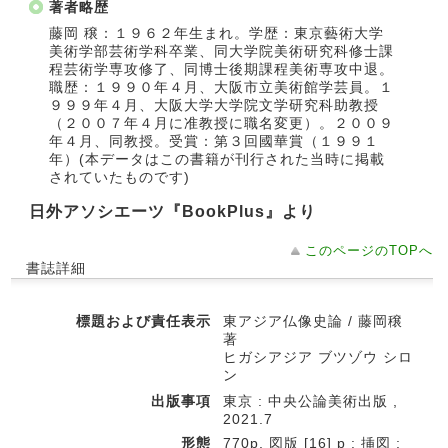
著者略歴
藤岡 穣：１９６２年生まれ。学歴：東京藝術大学
美術学部芸術学科卒業、同大学院美術研究科修士課
程芸術学専攻修了、同博士後期課程美術専攻中退。
職歴：１９９０年４月、大阪市立美術館学芸員。１
９９９年４月、大阪大学大学院文学研究科助教授
（２００７年４月に准教授に職名変更）。２００９
年４月、同教授。受賞：第３回國華賞（１９９１
年）(本データはこの書籍が刊行された当時に掲載
されていたものです)
日外アソシエーツ『BookPlus』より
このページのTOPへ
書誌詳細
標題および責任表示
東アジア仏像史論 / 藤岡穣
著
ヒガシアジア ブツゾウ シロ
ン
出版事項
東京 : 中央公論美術出版 ,
2021.7
形態
770p, 図版 [16] p : 挿図 ;