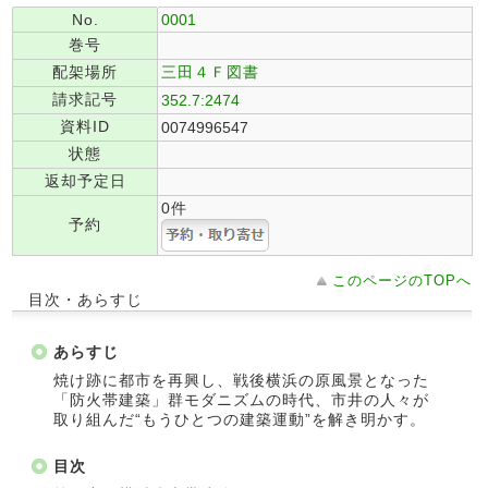
No.
0001
巻号
配架場所
三田４Ｆ図書
請求記号
352.7:2474
資料ID
0074996547
状態
返却予定日
0件
予約
このページのTOPへ
目次・あらすじ
あらすじ
焼け跡に都市を再興し、戦後横浜の原風景となった
「防火帯建築」群モダニズムの時代、市井の人々が
取り組んだ“もうひとつの建築運動”を解き明かす。
目次