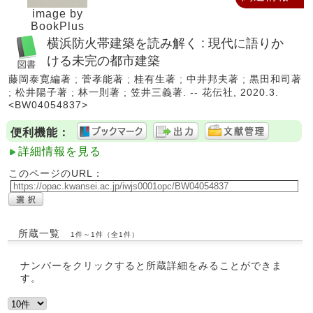
image by
BookPlus
横浜防火帯建築を読み解く : 現代に語りか
ける未完の都市建築
藤岡泰寛編著 ; 菅孝能著 ; 桂有生著 ; 中井邦夫著 ; 黒田和司著
; 松井陽子著 ; 林一則著 ; 笠井三義著. -- 花伝社, 2020.3.
<BW04054837>
便利機能：
詳細情報を見る
このページのURL：
所蔵一覧
1件～1件（全1件）
ナンバーをクリックすると所蔵詳細をみることができま
す。