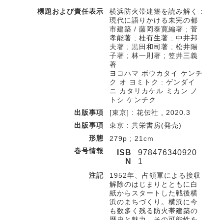
標題および責任表示
横浜防火帯建築を読み解く :
現代に語りかける未完の都
市建築 / 藤岡泰寛編著 ; 菅
孝能著 ; 桂有生著 ; 中井邦
夫著 ; 黒田和司著 ; 松井陽
子著 ; 林一則著 ; 笠井三義
著
ヨコハマ ボウカタイ ケンチ
ク オ ヨミトク : ゲンダイ
ニ カタリカケル ミカン ノ
トシ ケンチク
出版事項
[東京] : 花伝社 , 2020.3
出版事項
東京 : 共栄書房(発売)
形態
279p ; 21cm
巻号情報
ISB
978476340920
N
1
注記
1952年、占領軍による接収
解除のはじまりとともに白
紙からスタートした戦後横
浜のまちづくり。横浜に今
も数多く残る防火帯建築の
歴史と魅力、その可能性を