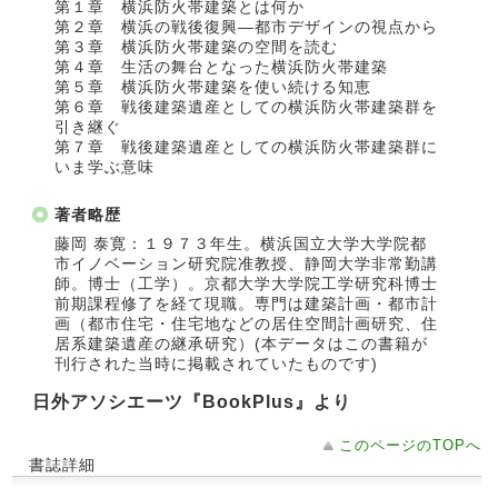
第１章 横浜防火帯建築とは何か
第２章 横浜の戦後復興―都市デザインの視点から
第３章 横浜防火帯建築の空間を読む
第４章 生活の舞台となった横浜防火帯建築
第５章 横浜防火帯建築を使い続ける知恵
第６章 戦後建築遺産としての横浜防火帯建築群を
引き継ぐ
第７章 戦後建築遺産としての横浜防火帯建築群に
いま学ぶ意味
著者略歴
藤岡 泰寛：１９７３年生。横浜国立大学大学院都
市イノベーション研究院准教授、静岡大学非常勤講
師。博士（工学）。京都大学大学院工学研究科博士
前期課程修了を経て現職。専門は建築計画・都市計
画（都市住宅・住宅地などの居住空間計画研究、住
居系建築遺産の継承研究）(本データはこの書籍が
刊行された当時に掲載されていたものです)
日外アソシエーツ『BookPlus』より
このページのTOPへ
書誌詳細