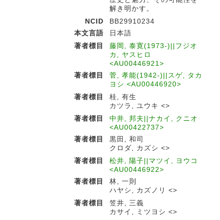
解き明かす。
NCID
BB29910234
本文言語
日本語
著者標目
藤岡, 泰寛(1973-)||フジオ
カ, ヤスヒロ
<AU00446921>
著者標目
菅, 孝能(1942-)||スゲ, タカ
ヨシ <AU00446920>
著者標目
桂, 有生
カツラ, ユウキ <>
著者標目
中井, 邦夫||ナカイ, クニオ
<AU00422737>
著者標目
黒田, 和司
クロダ, カズシ <>
著者標目
松井, 陽子||マツイ, ヨウコ
<AU00446922>
著者標目
林, 一則
ハヤシ, カズノリ <>
著者標目
笠井, 三義
カサイ, ミツヨシ <>