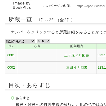
image by
このページのURL：
BookPlus
所蔵一覧
1件～2件（全2件）
ナンバーをクリックすると所蔵詳細をみることがで
巻号
配架場所
No.
0001
上ケ原２Ｆ図書
323.1
0002
三田４Ｆ図書
323.1
目次・あらすじ
あらすじ
移民・難民への排外主義の横行…。肌の色ではな