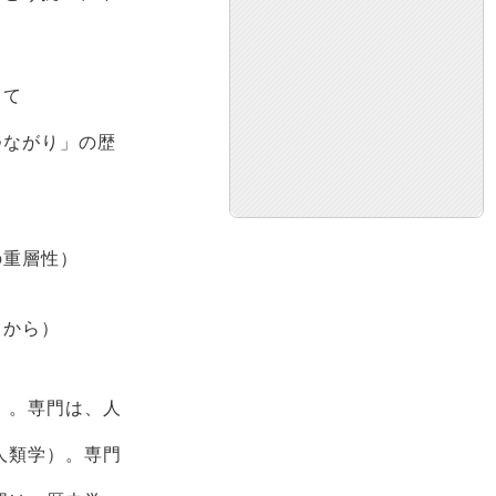
って
つながり」の歴
の重層性）
りから）
）。専門は、人
人類学）。専門