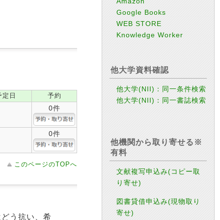
Amazon
Google Books
WEB STORE
Knowledge Worker
他大学資料確認
他大学(NII)：同一条件検索
予定日
予約
他大学(NII)：同一書誌検索
0件
0件
他機関から取り寄せる※
有料
このページのTOPへ
文献複写申込み(コピー取
り寄せ)
図書貸借申込み(現物取り
寄せ)
はどう抗い、希