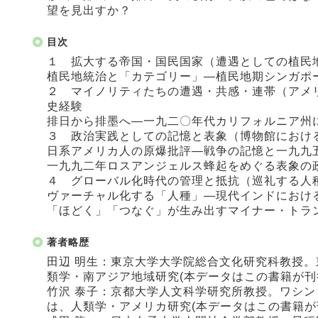
望を見出すか？
目次
１ 拡大する帝国・国民国家（遭遇としての植民
植民地統治と「カテゴリー」―植民地期シンガポ
２ マイノリティたちの遭遇・共感・連帯（アメ
史経験
排日から排墨へ―一九二〇年代カリフォルニア州
３ 政治実践としての記憶と表象（博物館におけ
日系アメリカ人の原爆批評―戦争の記憶と一九九
一九九二年ロスアンジェルス蜂起をめぐる表象の
４ グローバル化時代の管理と抵抗（巡礼する人
ヴァーチャル化する「人種」―現代インドにおけ
「ほどく」「つなぐ」が生み出すマイナー・トラ
著者略歴
田辺 明生：東京大学大学院総合文化研究科教授
類学・南アジア地域研究(本データはこの書籍が刊
竹沢 泰子：京都大学人文科学研究所教授。ワシ
は、人類学・アメリカ研究(本データはこの書籍が