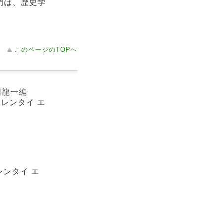
門は、歴史学
このページのTOPへ
田龍一編
 レンタイ エ
レンタイ エ