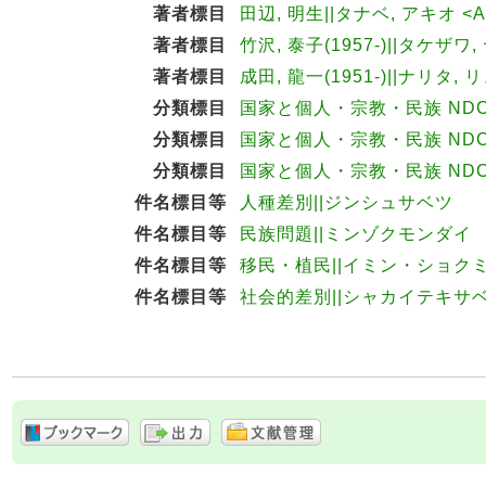
著者標目
田辺, 明生||タナベ, アキオ <A
著者標目
竹沢, 泰子(1957-)||タケザワ,
著者標目
成田, 龍一(1951-)||ナリタ, 
分類標目
国家と個人・宗教・民族 NDC8:
分類標目
国家と個人・宗教・民族 NDC9:
分類標目
国家と個人・宗教・民族 NDC10
件名標目等
人種差別||ジンシュサベツ
件名標目等
民族問題||ミンゾクモンダイ
件名標目等
移民・植民||イミン・ショク
件名標目等
社会的差別||シャカイテキサ