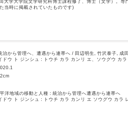
稲田大学大学院文学研究科博士課程修了、博士（文学）。専
た当時に掲載されていたものです)
統治から管理へ、遭遇から連帯へ / 田辺明生, 竹沢泰子, 成
ドウ ト ジンシュ : トウチ カラ カンリ エ、ソウグウ カラ
20.1
22cm
平洋地域の移動と人種 : 統治から管理へ遭遇から連帯へ
ドウ ト ジンシュ : トウチ カラ カンリ エ ソウグウ カラ 