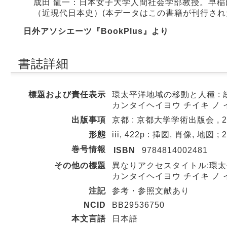
成田 龍一：日本女子大学人間社会学部教授。早
（近現代日本史）(本データはこの書籍が刊行され
日外アソシエーツ『BookPlus』より
書誌詳細
標題および責任表示
環太平洋地域の移動と人種 : 
カンタイヘイヨウ チイキ ノ イ
出版事項
京都 : 京都大学学術出版会 , 20
形態
iii, 422p : 挿図, 肖像, 地図 ; 
巻号情報
ISBN
9784814002481
その他の標題
異なりアクセスタイトル:環太
カンタイヘイヨウ チイキ ノ イ
注記
参考・参照文献あり
NCID
BB29536750
本文言語
日本語