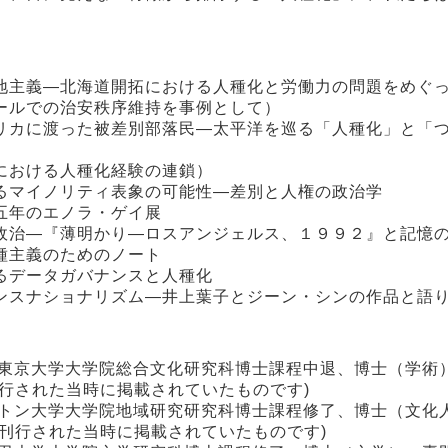
地主義―北海道開拓における人種化と労働力の問題をめぐ
ールでの治安秩序維持を事例として）
リカに渡った被差別部落民―太平洋を巡る「人種化」と「
における人種化経験の連鎖）
るマイノリティ表象の可能性―差別と人権の政治学
五年のエノラ・ゲイ展
政治―『薄明かり―ロスアンジェルス、１９９２』と記憶
種主義のためのノート
るデータガバナンスと人種化
ンスナショナリズム―井上葉子とジーン・シンの作品と語
。東京大学大学院総合文化研究科博士課程中退、博士（学術
行された当時に掲載されていたものです)
ントン大学大学院地域研究研究科博士課程修了、博士（文化
刊行された当時に掲載されていたものです)