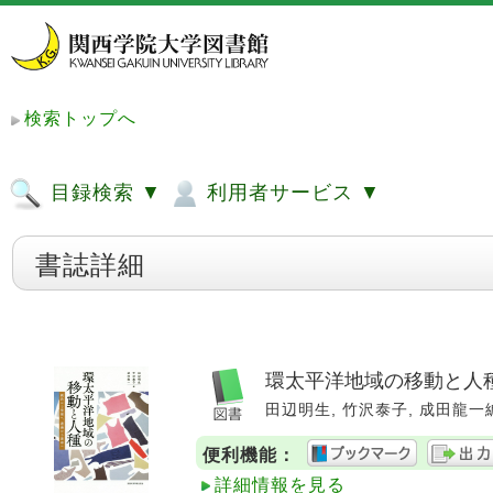
検索トップへ
目録検索 ▼
利用者サービス ▼
書誌詳細
環太平洋地域の移動と人種
田辺明生, 竹沢泰子, 成田龍一編. 
便利機能：
詳細情報を見る