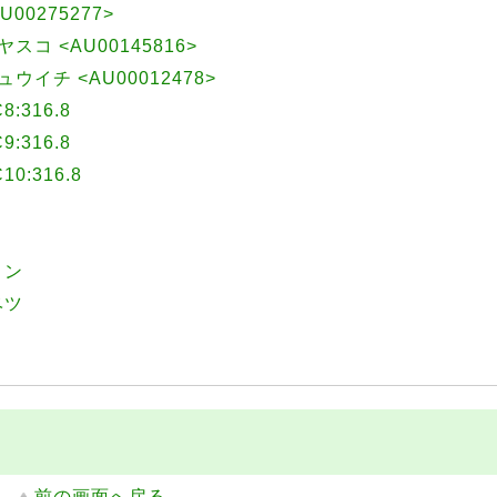
U00275277>
 ヤスコ <AU00145816>
リュウイチ <AU00012478>
316.8
316.8
:316.8
ミン
ベツ
前の画面へ戻る