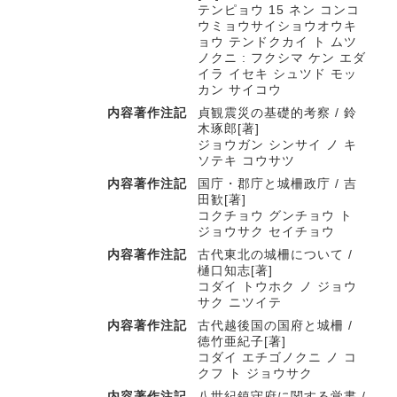
テンピョウ 15 ネン コンコ
ウミョウサイショウオウキ
ョウ テンドクカイ ト ムツ
ノクニ : フクシマ ケン エダ
イラ イセキ シュツド モッ
カン サイコウ
内容著作注記
貞観震災の基礎的考察 / 鈴
木琢郎[著]
ジョウガン シンサイ ノ キ
ソテキ コウサツ
内容著作注記
国庁・郡庁と城柵政庁 / 吉
田歓[著]
コクチョウ グンチョウ ト
ジョウサク セイチョウ
内容著作注記
古代東北の城柵について /
樋口知志[著]
コダイ トウホク ノ ジョウ
サク ニツイテ
内容著作注記
古代越後国の国府と城柵 /
徳竹亜紀子[著]
コダイ エチゴノクニ ノ コ
クフ ト ジョウサク
内容著作注記
八世紀鎮守府に関する覚書 /