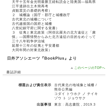
天平十五年金光明最勝王経転読会と陸奥国―福島県
江平遺跡出土木簡再考
貞観震災の基礎的考察）
２ 城柵論（国庁・郡庁と城柵政庁
古代東北の城柵について
古代越後国の国府と城柵
八世紀鎮守府に関する覚書）
３ 征夷と東北政策（阿倍比羅夫の北方遠征と「粛
慎」―国際情勢からみた北方遠征の目的をめぐって
三十八年戦争伊治城
延暦十三年の征夷と平安遷都
大同年間の対東北政策）
日外アソシエーツ『BookPlus』より
このページのTOPへ
書誌詳細
標題および責任表示
古代東北の地域像と城柵 /
熊谷公男編
コダイ トウホク ノ チイキ
ゾウ ト ジョウサク
出版事項
東京 : 高志書院 , 2019.3