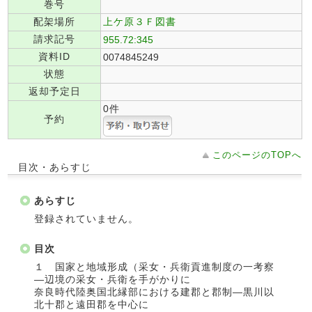
巻号
配架場所
上ケ原３Ｆ図書
請求記号
955.72:345
資料ID
0074845249
状態
返却予定日
0件
予約
このページのTOPへ
目次・あらすじ
あらすじ
登録されていません。
目次
１ 国家と地域形成（采女・兵衛貢進制度の一考察
―辺境の采女・兵衛を手がかりに
奈良時代陸奥国北縁部における建郡と郡制―黒川以
北十郡と遠田郡を中心に