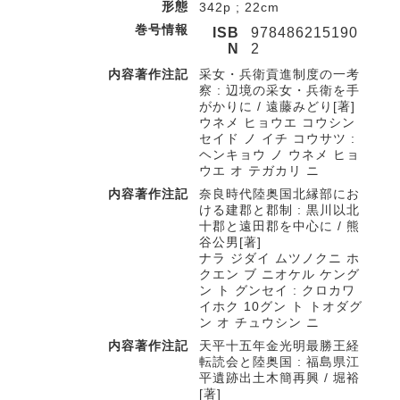
形態
342p ; 22cm
巻号情報
ISB
978486215190
N
2
内容著作注記
采女・兵衛貢進制度の一考
察 : 辺境の采女・兵衛を手
がかりに / 遠藤みどり[著]
ウネメ ヒョウエ コウシン
セイド ノ イチ コウサツ :
ヘンキョウ ノ ウネメ ヒョ
ウエ オ テガカリ ニ
内容著作注記
奈良時代陸奥国北縁部にお
ける建郡と郡制 : 黒川以北
十郡と遠田郡を中心に / 熊
谷公男[著]
ナラ ジダイ ムツノクニ ホ
クエン ブ ニオケル ケング
ン ト グンセイ : クロカワ
イホク 10グン ト トオダグ
ン オ チュウシン ニ
内容著作注記
天平十五年金光明最勝王経
転読会と陸奥国 : 福島県江
平遺跡出土木簡再興 / 堀裕
[著]