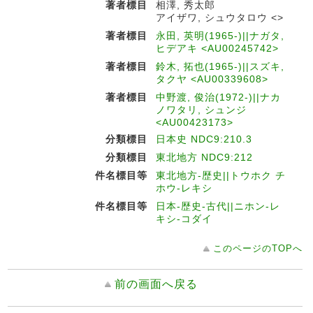
著者標目
相澤, 秀太郎
アイザワ, シュウタロウ <>
著者標目
永田, 英明(1965-)||ナガタ,
ヒデアキ <AU00245742>
著者標目
鈴木, 拓也(1965-)||スズキ,
タクヤ <AU00339608>
著者標目
中野渡, 俊治(1972-)||ナカ
ノワタリ, シュンジ
<AU00423173>
分類標目
日本史 NDC9:210.3
分類標目
東北地方 NDC9:212
件名標目等
東北地方-歴史||トウホク チ
ホウ-レキシ
件名標目等
日本-歴史-古代||ニホン-レ
キシ-コダイ
このページのTOPへ
前の画面へ戻る