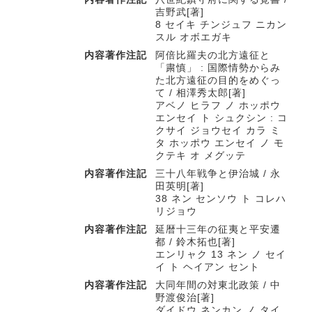
吉野武[著]
8 セイキ チンジュフ ニカン
スル オボエガキ
内容著作注記
阿倍比羅夫の北方遠征と
「粛慎」 : 国際情勢からみ
た北方遠征の目的をめぐっ
て / 相澤秀太郎[著]
アベノ ヒラフ ノ ホッポウ
エンセイ ト シュクシン : コ
クサイ ジョウセイ カラ ミ
タ ホッポウ エンセイ ノ モ
クテキ オ メグッテ
内容著作注記
三十八年戦争と伊治城 / 永
田英明[著]
38 ネン センソウ ト コレハ
リジョウ
内容著作注記
延暦十三年の征夷と平安遷
都 / 鈴木拓也[著]
エンリャク 13 ネン ノ セイ
イ ト ヘイアン セント
内容著作注記
大同年間の対東北政策 / 中
野渡俊治[著]
ダイドウ ネンカン ノ タイ