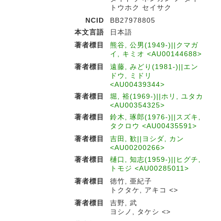
トウホク セイサク
NCID
BB27978805
本文言語
日本語
著者標目
熊谷, 公男(1949-)||クマガ
イ, キミオ <AU00144688>
著者標目
遠藤, みどり(1981-)||エン
ドウ, ミドリ
<AU00439344>
著者標目
堀, 裕(1969-)||ホリ, ユタカ
<AU00354325>
著者標目
鈴木, 琢郎(1976-)||スズキ,
タクロウ <AU00435591>
著者標目
吉田, 歓||ヨシダ, カン
<AU00200266>
著者標目
樋口, 知志(1959-)||ヒグチ,
トモジ <AU00285011>
著者標目
徳竹, 亜紀子
トクタケ, アキコ <>
著者標目
吉野, 武
ヨシノ, タケシ <>