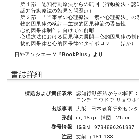
第１部 認知行動療法からの転回（行動療法・認
認知行動療法の効果と問題点）
第２部 「当事者の心理療法＝素朴心理療法」の
物的因果律の検討―主観的因果律論の妥当性
心的因果律制作に向けての前哨
心理療法における因果律の展開―心的因果律の制
物的因果律と心的因果律のタイポロジー ほか）
日外アソシエーツ『BookPlus』より
書誌詳細
標題および責任表示
認知行動療法からの転回 :
ニンチ コウドウ リョウホウ
出版事項
大阪 : 日本教育研究センター 
形態
iii, 187p : 挿図 ; 21cm
巻号情報
ISBN
9784890261987
注記
文献: p181-183