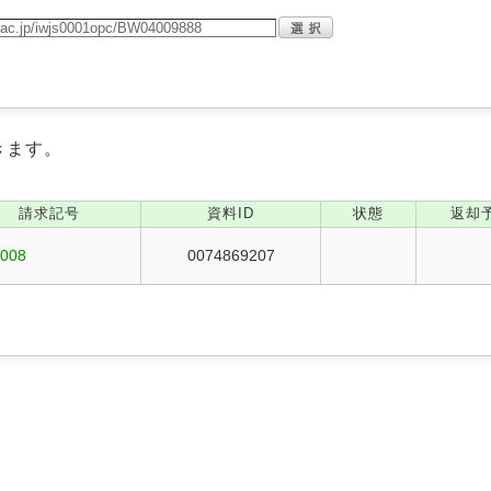
きます。
請求記号
資料ID
状態
返却
5008
0074869207