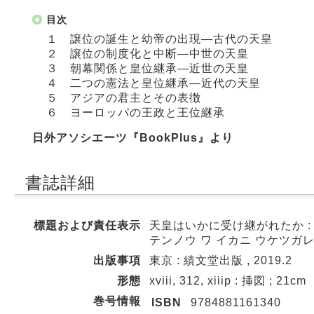
目次
１ 譲位の誕生と幼帝の出現―古代の天皇
２ 譲位の制度化と中断―中世の天皇
３ 朝幕関係と皇位継承―近世の天皇
４ 二つの憲法と皇位継承―近代の天皇
５ アジアの君主とその表徴
６ ヨーロッパの王政と王位継承
日外アソシエーツ『BookPlus』より
書誌詳細
標題および責任表示
天皇はいかに受け継がれたか :
テンノウ ワ イカニ ウケツガレ
出版事項
東京 : 績文堂出版 , 2019.2
形態
xviii, 312, xiiip : 挿図 ; 21cm
巻号情報
ISBN
9784881161340