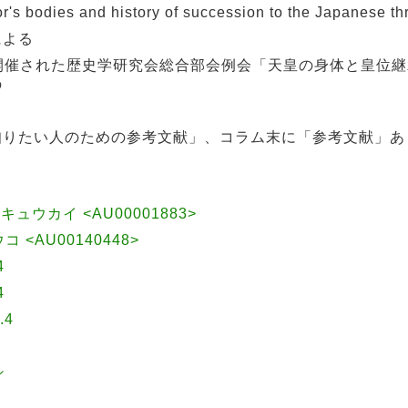
dies and history of succession to the Japanese th
による
で開催された歴史学研究会総合部会例会「天皇の身体と皇位継承
の
知りたい人のための参考文献」、コラム末に「参考文献」あ
ュウカイ <AU00001883>
ウコ <AU00140448>
4
4
.4
シ