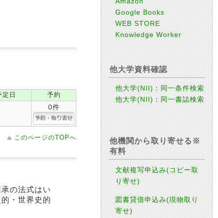
Amazon
Google Books
WEB STORE
Knowledge Worker
他大学資料確認
他大学(NII)：同一条件検索
予定日
予約
他大学(NII)：同一書誌検索
0件
このページのTOPへ
他機関から取り寄せる※
有料
文献複写申込み(コピー取
り寄せ)
継承の法式はい
図書貸借申込み(現物取り
史的・世界史的
寄せ)