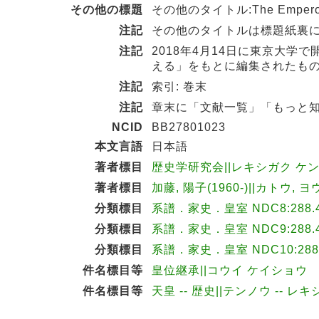
その他の標題
その他のタイトル:The Emperor's bo
注記
その他のタイトルは標題紙裏
注記
2018年4月14日に東京大学
える」をもとに編集されたも
注記
索引: 巻末
注記
章末に「文献一覧」「もっと
NCID
BB27801023
本文言語
日本語
著者標目
歴史学研究会||レキシガク ケンキ
著者標目
加藤, 陽子(1960-)||カトウ, ヨ
分類標目
系譜．家史．皇室 NDC8:288.
分類標目
系譜．家史．皇室 NDC9:288.
分類標目
系譜．家史．皇室 NDC10:288
件名標目等
皇位継承||コウイ ケイショウ
件名標目等
天皇 -- 歴史||テンノウ -- レキ