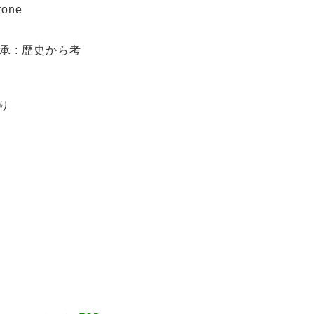
rone
 : 歴史から考
り