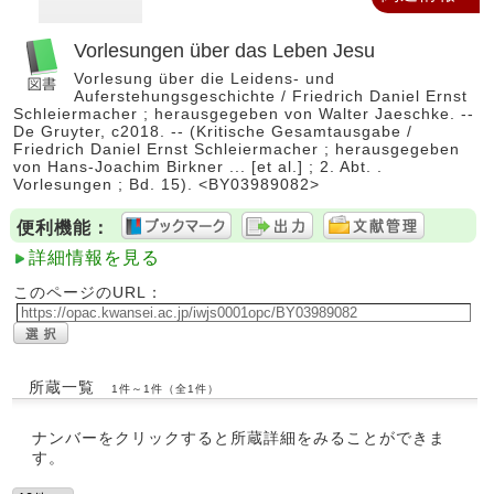
Vorlesungen über das Leben Jesu
Vorlesung über die Leidens- und
Auferstehungsgeschichte / Friedrich Daniel Ernst
Schleiermacher ; herausgegeben von Walter Jaeschke. --
De Gruyter, c2018. -- (Kritische Gesamtausgabe /
Friedrich Daniel Ernst Schleiermacher ; herausgegeben
von Hans-Joachim Birkner ... [et al.] ; 2. Abt. .
Vorlesungen ; Bd. 15). <BY03989082>
便利機能：
詳細情報を見る
このページのURL：
所蔵一覧
1件～1件（全1件）
ナンバーをクリックすると所蔵詳細をみることができま
す。