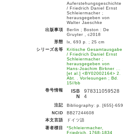
Auferstehungsgeschichte
/ Friedrich Daniel Ernst
Schleiermacher ;
herausgegeben von
Walter Jaeschke
出版事項
Berlin ; Boston : De
Gruyter , c2018
形態
lx, 693 p. ; 25 cm
シリーズ名等
Kritische Gesamtausgabe
/ Friedrich Daniel Ernst
Schleiermacher ;
herausgegeben von
Hans-Joachim Birkner ...
[et al.] <BY02002164> 2.
Abt. . Vorlesungen ; Bd.
15//bb
巻号情報
ISB
978311059528
N
4
注記
Bibliography: p. [655]-659
NCID
BB27244608
本文言語
ドイツ語
著者標目
*Schleiermacher,
Friedrich, 1768-1834