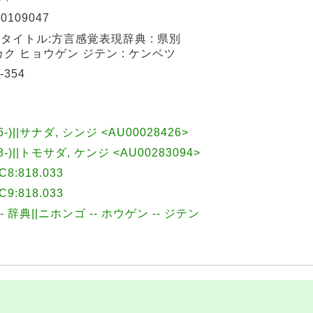
90109047
タイトル:方言感覚表現辞典 : 県別
ク ヒョウゲン ジテン : ケンベツ
-354
6-)||サナダ, シンジ <AU00028426>
8-)||トモサダ, ケンジ <AU00283094>
:818.033
:818.033
-- 辞典||ニホンゴ -- ホウゲン -- ジテン