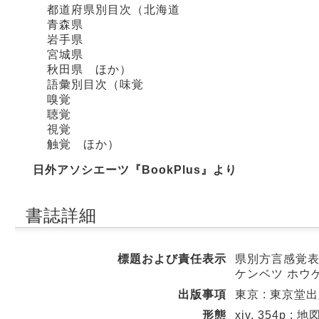
都道府県別目次（北海道
青森県
岩手県
宮城県
秋田県 ほか）
語彙別目次（味覚
嗅覚
聴覚
視覚
触覚 ほか）
日外アソシエーツ『BookPlus』より
書誌詳細
標題および責任表示
県別方言感覚表現
ケンベツ ホウ
出版事項
東京 : 東京堂出版
形態
xiv, 354p : 地