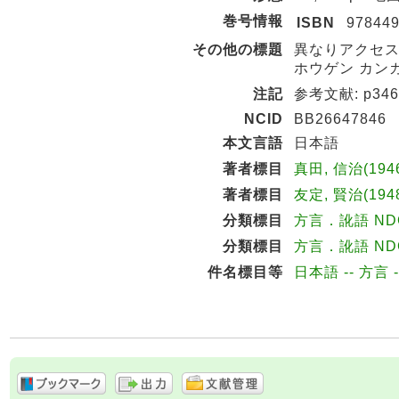
巻号情報
ISBN
97844
その他の標題
異なりアクセス
ホウゲン カンカ
注記
参考文献: p346
NCID
BB26647846
本文言語
日本語
著者標目
真田, 信治(194
著者標目
友定, 賢治(194
分類標目
方言．訛語 NDC8
分類標目
方言．訛語 NDC9
件名標目等
日本語 -- 方言 