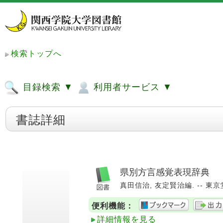
検索トップへ
目録検索 ▼
利用者サービス ▼
書誌詳細
県別方言感覚表現辞典
真田信治, 友定賢治編. -- 東京堂出
便利機能：
詳細情報を見る