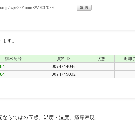
きます。
請求記号
資料ID
状態
返却
784
0074744046
784
0074745092
元ならではの五感、温度・湿度、痛痒表現。