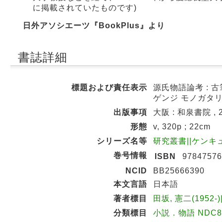
に掲載されていたものです)
日外アソシエーツ『BookPlus』より
書誌詳細
標題および責任表示
源氏物語論考 : 
ゲンジ モノガタリ
出版事項
大阪 : 和泉書院 , 2
形態
v, 320p ; 22cm
シリーズ名等
研究叢書||ケンキュウ
巻号情報
ISBN
97847576
NCID
BB25666390
本文言語
日本語
著者標目
田坂, 憲二(1952-
分類標目
小説．物語 NDC8: