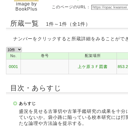
image by
このページのURL：
BookPlus
所蔵一覧
1件～1件（全1件）
ナンバーをクリックすると所蔵詳細をみることがで
巻号
配架場所
No.
0001
上ケ原３Ｆ図書
853.2
目次・あらすじ
あらすじ
盛況を見せる古筆切や古筆手鑑研究の成果を十分
ていないか。袋小路に陥っている校本研究には打
たな論理や方法論を提示する。