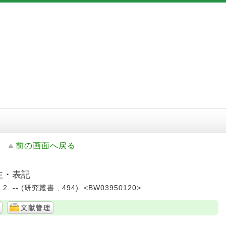
前の画面へ戻る
注・表記
. -- (研究叢書 ; 494). <BW03950120>