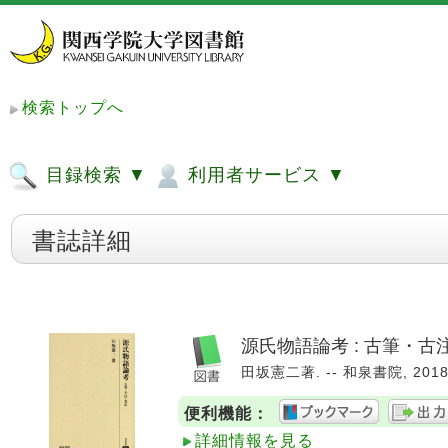
検索トップへ
目録検索 ▼
利用者サービス ▼
書誌詳細
源氏物語論考 : 古筆・古
田坂憲二著. -- 和泉書院, 2018.2
便利機能：
詳細情報を見る