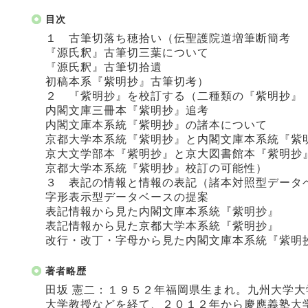
目次
１ 古筆切落ち穂拾い（伝聖護院道増筆断簡考
『源氏釈』古筆切三葉について
『源氏釈』古筆切拾遺
初稿本系『紫明抄』古筆切考）
２ 『紫明抄』を校訂する（二種類の『紫明抄』
内閣文庫三冊本『紫明抄』追考
内閣文庫本系統『紫明抄』の諸本について
京都大学本系統『紫明抄』と内閣文庫本系統『紫
京大文学部本『紫明抄』と京大図書館本『紫明抄
京都大学本系統『紫明抄』校訂の可能性）
３ 表記の情報と情報の表記（諸本対照型データ
字形表示型データベースの提案
表記情報から見た内閣文庫本系統『紫明抄』
表記情報から見た京都大学本系統『紫明抄』
改行・改丁・字母から見た内閣文庫本系統『紫明
著者略歴
田坂 憲二：１９５２年福岡県生まれ。九州大学
大学教授などを経て、２０１２年から慶應義塾大