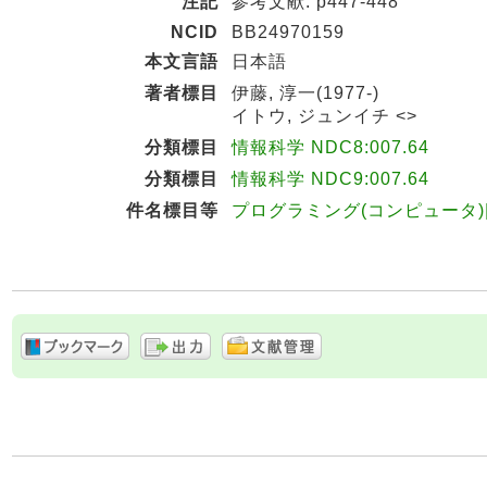
注記
参考文献: p447-448
NCID
BB24970159
本文言語
日本語
著者標目
伊藤, 淳一(1977-)
イトウ, ジュンイチ <>
分類標目
情報科学 NDC8:007.64
分類標目
情報科学 NDC9:007.64
件名標目等
プログラミング(コンピュータ)