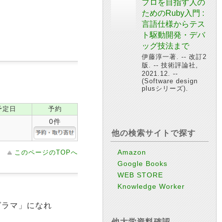
プロを目指す人の
ためのRuby入門 :
言語仕様からテス
ト駆動開発・デバ
ッグ技法まで
伊藤淳一著. -- 改訂2
版. -- 技術評論社,
2021.12. --
(Software design
plusシリーズ).
予定日
予約
0件
他の検索サイトで探す
Amazon
このページのTOPへ
Google Books
WEB STORE
Knowledge Worker
グラマ」になれ
他大学資料確認