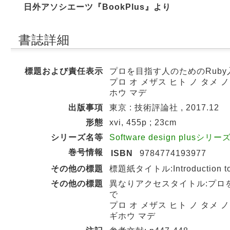
日外アソシエーツ『BookPlus』より
書誌詳細
標題および責任表示
プロを目指す人のためのRuby
プロ オ メザス ヒト ノ タメ 
ホウ マデ
出版事項
東京 : 技術評論社 , 2017.12
形態
xvi, 455p ; 23cm
シリーズ名等
Software design plusシリーズ
巻号情報
ISBN
9784774193977
その他の標題
標題紙タイトル:Introduction to Ru
その他の標題
異なりアクセスタイトル:プロを
で
プロ オ メザス ヒト ノ タメ 
ギホウ マデ