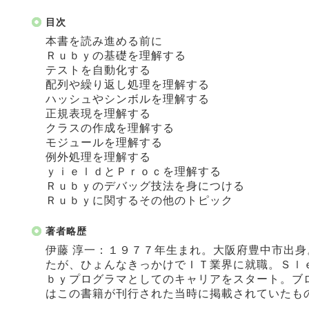
目次
本書を読み進める前に
Ｒｕｂｙの基礎を理解する
テストを自動化する
配列や繰り返し処理を理解する
ハッシュやシンボルを理解する
正規表現を理解する
クラスの作成を理解する
モジュールを理解する
例外処理を理解する
ｙｉｅｌｄとＰｒｏｃを理解する
Ｒｕｂｙのデバッグ技法を身につける
Ｒｕｂｙに関するその他のトピック
著者略歴
伊藤 淳一：１９７７年生まれ。大阪府豊中市出
たが、ひょんなきっかけでＩＴ業界に就職。Ｓｌ
ｂｙプログラマとしてのキャリアをスタート。ブ
はこの書籍が刊行された当時に掲載されていたもの