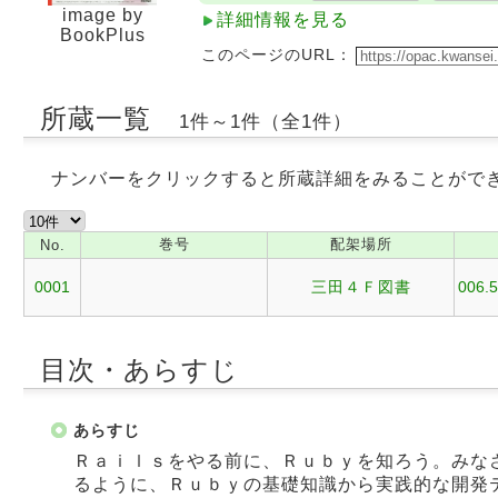
image by
詳細情報を見る
BookPlus
このページのURL：
所蔵一覧
1件～1件（全1件）
ナンバーをクリックすると所蔵詳細をみることがで
巻号
配架場所
No.
0001
三田４Ｆ図書
006.5
目次・あらすじ
あらすじ
Ｒａｉｌｓをやる前に、Ｒｕｂｙを知ろう。みな
るように、Ｒｕｂｙの基礎知識から実践的な開発