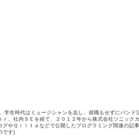
身。学生時代はミュージシャンを志し、就職もせずにバンド
ｅｒ、社内ＳＥを経て、２０１２年から株式会社ソニック
ログやＱｉｉｔａなどで公開したプログラミング関連の記事
です)