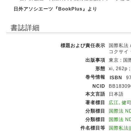
日外アソシエーツ『BookPlus』より
書誌詳細
標題および責任表示
国際私法 
コクサイ
出版事項
東京 : 国際
形態
xi, 262p 
巻号情報
ISBN
9
NCID
BB18309
本文言語
日本語
著者標目
広江, 健司
分類標目
国際法 ND
分類標目
国際法 ND
件名標目等
国際私法|