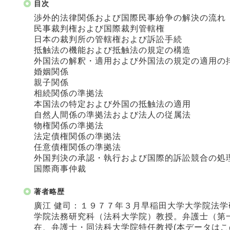
目次
渉外的法律関係および国際民事紛争の解決の流れ
民事裁判権および国際裁判管轄権
日本の裁判所の管轄権および訴訟手続
抵触法の機能および抵触法の規定の構造
外国法の解釈・適用および外国法の規定の適用の
婚姻関係
親子関係
相続関係の準拠法
本国法の特定および外国の抵触法の適用
自然人間係の準拠法および法人の従属法
物権関係の準拠法
法定債権関係の準拠法
任意債権関係の準拠法
外国判決の承認・執行および国際的訴訟競合の処
国際商事仲裁
著者略歴
廣江 健司：１９７７年３月早稲田大学大学院法
学院法務研究科（法科大学院）教授。弁護士（第
在、弁護士・同法科大学院特任教授(本データはこ