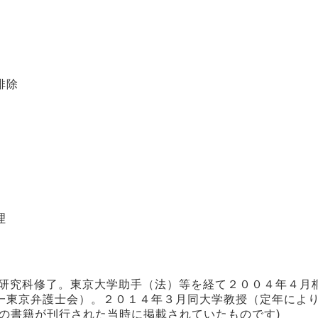
排除
理
学研究科修了。東京大学助手（法）等を経て２００４年４月
一東京弁護士会）。２０１４年３月同大学教授（定年によ
の書籍が刊行された当時に掲載されていたものです)