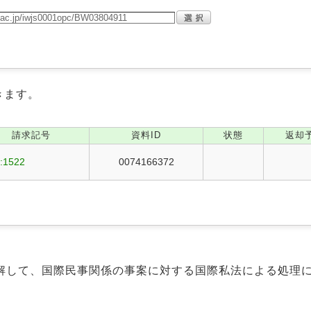
きます。
請求記号
資料ID
状態
返却
:1522
0074166372
解して、国際民事関係の事案に対する国際私法による処理