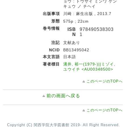
ョウ : トウザイ ミンワ ケン
キュウ ノ チヘイ
出版事項
川崎 : 麻生出版 , 2013.7
形態
575p ; 22cm
巻号情報
ISB
978490538303
N
1
注記
文献あり
NCID
BB13495042
本文言語
日本語
著者標目
溝井, 裕一(1979-)||ミゾイ,
ユウイチ <AU00348500>
このページのTOPへ
前の画面へ戻る
このページのTOPへ
Copyright (C) 関西学院大学図書館 2019- All Right Reserved.