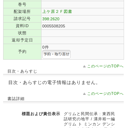
巻号
配架場所
上ケ原２Ｆ図書
請求記号
398:2620
資料ID
0005508205
状態
返却予定日
0件
予約
このページのTOPへ
目次・あらすじ
目次・あらすじの電子情報はありません。
このページのTOPへ
書誌詳細
標題および責任表示
グリムと民間伝承 : 東西民
話研究の地平 / 溝井裕一編
グリム ト ミンカン デンシ