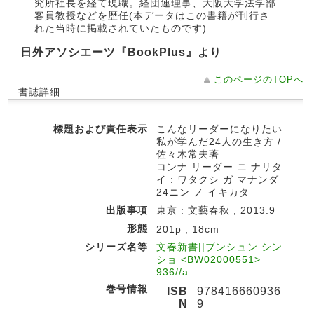
究所社長を経て現職。経団連理事、大阪大学法学部
客員教授などを歴任(本データはこの書籍が刊行さ
れた当時に掲載されていたものです)
日外アソシエーツ『BookPlus』より
このページのTOPへ
書誌詳細
標題および責任表示
こんなリーダーになりたい :
私が学んだ24人の生き方 /
佐々木常夫著
コンナ リーダー ニ ナリタ
イ : ワタクシ ガ マナンダ
24ニン ノ イキカタ
出版事項
東京 : 文藝春秋 , 2013.9
形態
201p ; 18cm
シリーズ名等
文春新書||ブンシュン シン
ショ <BW02000551>
936//a
巻号情報
ISB
978416660936
N
9