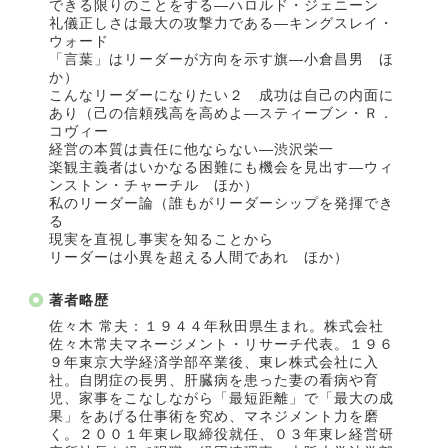
できる限りのことをする―ハロルド・ジェニーン
礼儀正しさは最大の攻撃力である―キングスレイ・
ウォード
「言葉」はリーダーが方向を示す旗―小倉昌男 ほ
か）
こんなリーダーになりたい２ 成功は自己の内面に
あり（己の信頼残高を高めよ―スティーブン・Ｒ．
コヴィー
経営の本質は責任に他ならない―渋沢栄一
楽観主義者はいかなる困難にも機会を見出す―ウィ
ンストン・チャーチル ほか）
私のリーダー論（誰もがリーダーシップを発揮でき
る
現実を直視し事実を知ることから
リーダーは小異を超える人間であれ ほか）
著者略歴
佐々木 常夫：１９４４年秋田県生まれ。株式会社
佐々木常夫マネージメント・リサーチ代表。１９６
９年東京大学経済学部卒業後、東レ株式会社に入
社。自閉症の長男、肝臓病を患った妻の看病や育
児、家事をこなしながら「最短距離」で「最大の成
果」をあげる仕事術を究め、マネジメント力を磨
く。２００１年東レ取締役就任、０３年東レ経営研