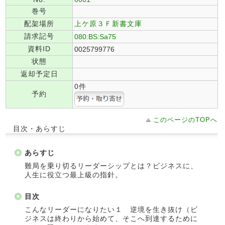
巻号
配架場所
上ケ原３Ｆ新書文庫
請求記号
080:BS:Sa75
資料ID
0025799776
状態
返却予定日
0件
予約
このページのTOPへ
目次・あらすじ
あらすじ
難局を乗り切るリーダーシップとは？ビジネスに、
人生に役立つ最上級の指針。
目次
こんなリーダーになりたい１ 逆境を生き抜け（ビ
ジネスは終わりから始めて、そこへ到達するために