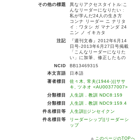
その他の標題
異なりアクセスタイトル:こ
んなリーダーになりたい :
私が学んだ24人の生き方
コンナ リーダー ニ ナリタ
イ : ワタシ ガ マナンダ 24
ニン ノ イキカタ
注記
『週刊文春』2012年6月14
日号-2013年6月27日号掲載
「こんなリーダーになりた
い」に加筆、修正したもの
NCID
BB13469315
本文言語
日本語
著者標目
佐々木, 常夫(1944-)||ササ
キ, ツネオ <AU00377007>
分類標目
人生訓．教訓 NDC8:159
分類標目
人生訓．教訓 NDC9:159.4
件名標目等
人生訓||ジンセイクン
件名標目等
リーダーシップ||リーダーシ
ップ
このページのTOPへ