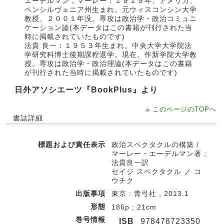
エーデルマン，マーレー：１９１９年、アメリカ、
ペンシルヴェニア州生まれ。元ウィスコンシン大学
教授、２００１年没。専攻は政治学・政治コミュニ
ケーション論(本データはこの書籍が刊行された当
時に掲載されていたものです)
法貴 良一：１９５３年生まれ。中央大学大学院法
学研究科博士後期課程退学。現在、作新学院大学教
授。専攻は政治学・政治理論(本データはこの書籍
が刊行された当時に掲載されていたものです)
日外アソシエーツ『BookPlus』より
このページのTOPへ
書誌詳細
標題および責任表示
政治スペクタクルの構築 /
マーレー・エーデルマン著 ;
法貴良一訳
セイジ スペクタクル ノ コ
ウチク
出版事項
東京 : 青弓社 , 2013.1
形態
186p ; 21cm
巻号情報
ISB
978478723350