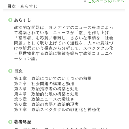
このページのTOPへ
目次・あらすじ
あらすじ
政治的な問題は、各メディアのニュース報道によっ
て構築されている―ニュースが「敵」を作り上げ、
「指導者」を称賛／非難し、ささいな事柄を「社会
問題」として取り上げていく過程を、人々の意味づ
けや解釈という視点から分析して、スペクタクル化
＝見世物化する政治に警鐘を鳴らす政治コミュニケ
ーション論。
目次
第１章 政治についてのいくつかの前提
第２章 社会問題の構築と効用
第３章 政治指導者の構築と効用
第４章 政治的な敵の構築と効用
第５章 政治ニュースの曖昧さ
第６章 政治の言語と政治的現実
第７章 政治スペクタクルの戦術化と神秘化
著者略歴