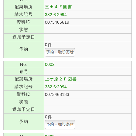
配架場所
三田４Ｆ図書
請求記号
332.6:2994
資料ID
0073465619
状態
返却予定日
0件
予約
No.
0002
巻号
配架場所
上ケ原２Ｆ図書
請求記号
332.6:2994
資料ID
0073468183
状態
返却予定日
0件
予約