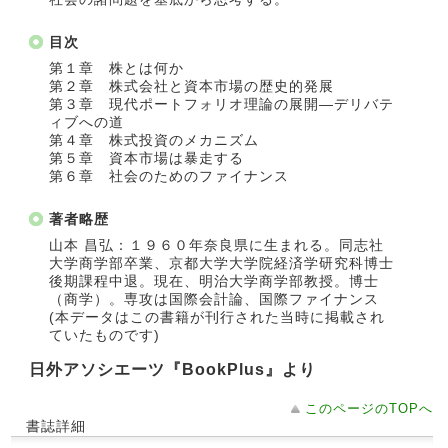
目次
第１章 株とは何か
第２章 株式会社と資本市場の歴史的発展
第３章 現代ポートフォリオ理論の展開―デリバテ
ィブへの道
第４章 株式投資のメカニズム
第５章 資本市場は暴走する
第６章 社会のためのファイナンス
著者略歴
山本 昌弘：１９６０年奈良県に生まれる。同志社
大学商学部卒業、京都大学大学院経済学研究科博士
後期課程中退。現在、明治大学商学部教授。博士
（商学）。専攻は国際会計論、国際ファイナンス
(本データはこの書籍が刊行された当時に掲載され
ていたものです)
日外アソシエーツ『BookPlus』より
このページのTOPへ
書誌詳細