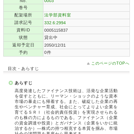
No.
0003
巻号
配架場所
法学部資料室
請求記号
332.6:2994
資料ID
0005115837
状態
貸出中
返却予定日
2050/12/31
予約
0件
このページのTOPへ
目次・あらすじ
あらすじ
高度発達したファイナンス技術は、活発な企業活動
を促すとともに、リーマン・ショックのような資本
市場の暴走にも帰着する。また、破綻した企業の再
生やベンチャー育成、社会にとってよりよい企業を
育てるＳＲＩ（社会的責任投資）を実現させられる
のも株の力によるものである。ファイナンス（企業
の資金調達や投資）とガバナンス（企業をいかに統
治するか）―株式の持つ相克する本質を掴み、市場
社会の諸問題を基底から思考する。