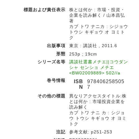
標題および責任表示
株とは何か : 市場・投資・
企業を読み解く / 山本昌弘
著
カブ トワ ナニカ : シジョウ
トウシ キギョウ オ ヨミト
ク
出版事項
東京 : 講談社 , 2011.6
形態
253p ; 19cm
シリーズ名等
講談社選書メチエ||コウダン
シャ センショ メチエ
<BW02009889> 502//a
巻号情報
ISB
978406258505
N
7
その他の標題
異なりアクセスタイトル:株
とは何か : 市場投資企業を
読み解く
カブ トワ ナニ カ : シジョ
ウ トウシ キギョウ オ ヨミ
トク
注記
参考文献: p251-253