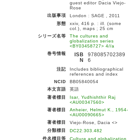
guest editor Dacia Viejo-
Rose
出版事項
London : SAGE , 2011
形態
xxiv, 416 p. : ill. (some
col.), maps ; 25 cm
シリーズ名等
The cultures and
globalization series
<BY03458727> 4//a
巻号情報
ISB
978085702389
N
6
注記
Includes bibliographical
references and index
NCID
BB05840054
本文言語
英語
著者標目
Isar, Yudhishthir Raj
<AU00347560>
著者標目
Anheier, Helmut K., 1954-
<AU00090665>
著者標目
Viejo-Rose, Dacia <>
分類標目
DC22:303.482
件名標目等
Culture and globalization