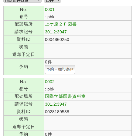
No.
0001
巻号
: pbk
配架場所
上ケ原２Ｆ図書
請求記号
301.2:3947
資料ID
0004860250
状態
返却予定日
0件
予約
No.
0002
巻号
: pbk
配架場所
国際学部図書資料室
請求記号
301.2:3947
資料ID
0028189538
状態
返却予定日
予約
0件