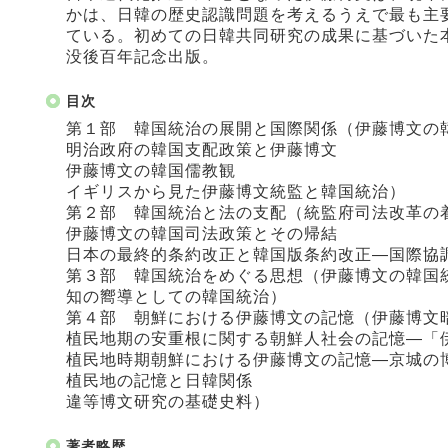
かは、日韓の歴史認識問題を考えるうえで最も主
ている。初めての日韓共同研究の成果に基づいた
没後百年記念出版。
目次
第１部 韓国統治の展開と国際関係（伊藤博文の
明治政府の韓国支配政策と伊藤博文
伊藤博文の韓国儒教観
イギリスから見た伊藤博文統監と韓国統治）
第２部 韓国統治と法の支配（統監府司法改革の
伊藤博文の韓国司法政策とその帰結
日本の最終的条約改正と韓国版条約改正―国際協
第３部 韓国統治をめぐる思想（伊藤博文の韓国
知の嚮導としての韓国統治）
第４部 朝鮮における伊藤博文の記憶（伊藤博文
植民地期の安重根に関する朝鮮人社会の記憶―「
植民地時期朝鮮における伊藤博文の記憶―京城の
植民地の記憶と日韓関係
違等博文研究の基礎史料）
著者略歴