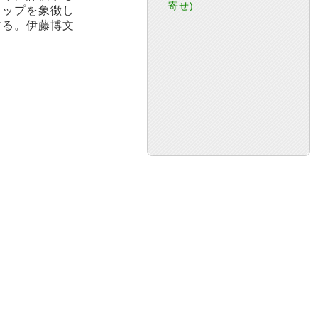
寄せ)
ャップを象徴し
する。伊藤博文