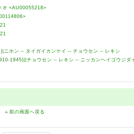
キオ <AU00055218>
00114806>
21
21
歴史||ニホン -- タイガイカンケイ -- チョウセン -- レキシ
1910-1945)||チョウセン -- レキシ -- ニッカンヘイゴウジダ
前の画面へ戻る