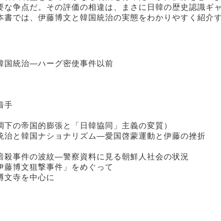
要な争点だ。その評価の相違は、まさに日韓の歴史認識ギ
本書では、伊藤博文と韓国統治の実態をわかりやすく紹介
韓国統治―ハーグ密使事件以前
着手
調下の帝国的膨張と「日韓協同」主義の変質）
統治と韓国ナショナリズム―愛国啓蒙運動と伊藤の挫折
暗殺事件の波紋―警察資料に見る朝鮮人社会の状況
伊藤博文狙撃事件」をめぐって
博文寺を中心に