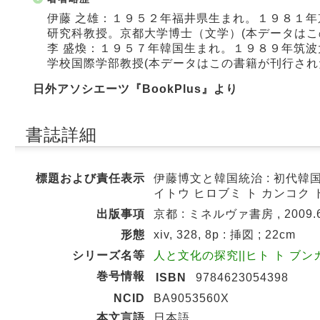
伊藤 之雄：１９５２年福井県生まれ。１９８１
研究科教授。京都大学博士（文学）(本データはこ
李 盛煥：１９５７年韓国生まれ。１９８９年筑
学校国際学部教授(本データはこの書籍が刊行され
日外アソシエーツ『BookPlus』より
書誌詳細
標題および責任表示
伊藤博文と韓国統治 : 初代韓
イトウ ヒロブミ ト カンコク 
出版事項
京都 : ミネルヴァ書房 , 2009.
形態
xiv, 328, 8p : 挿図 ; 22cm
シリーズ名等
人と文化の探究||ヒト ト ブンカ ノ
巻号情報
ISBN
9784623054398
NCID
BA9053560X
本文言語
日本語