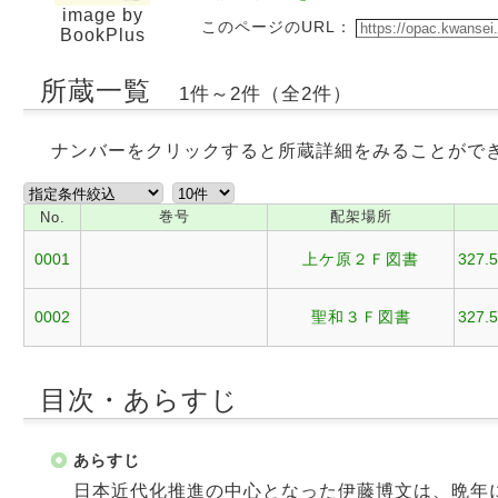
image by
このページのURL：
BookPlus
所蔵一覧
1件～2件（全2件）
ナンバーをクリックすると所蔵詳細をみることがで
巻号
配架場所
No.
0001
上ケ原２Ｆ図書
327.5
0002
聖和３Ｆ図書
327.5
目次・あらすじ
あらすじ
日本近代化推進の中心となった伊藤博文は、晩年