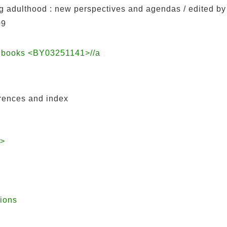
 adulthood : new perspectives and agendas / edited by
09
ndbooks <BY03251141>//a
erences and index
8>
tions