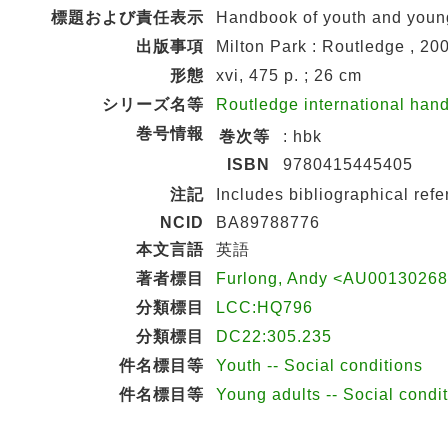
標題および責任表示
Handbook of youth and young
出版事項
Milton Park : Routledge , 20
形態
xvi, 475 p. ; 26 cm
シリーズ名等
Routledge international ha
巻号情報
巻次等
: hbk
ISBN
9780415445405
注記
Includes bibliographical ref
NCID
BA89788776
本文言語
英語
著者標目
Furlong, Andy <AU0013026
分類標目
LCC:HQ796
分類標目
DC22:305.235
件名標目等
Youth -- Social conditions
件名標目等
Young adults -- Social condi