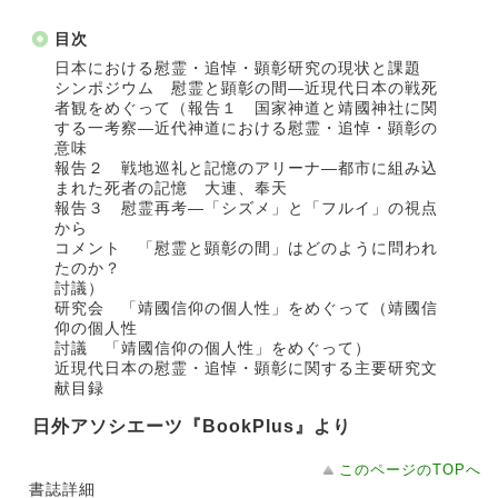
目次
日本における慰霊・追悼・顕彰研究の現状と課題
シンポジウム 慰霊と顕彰の間―近現代日本の戦死
者観をめぐって（報告１ 国家神道と靖國神社に関
する一考察―近代神道における慰霊・追悼・顕彰の
意味
報告２ 戦地巡礼と記憶のアリーナ―都市に組み込
まれた死者の記憶 大連、奉天
報告３ 慰霊再考―「シズメ」と「フルイ」の視点
から
コメント 「慰霊と顕彰の間」はどのように問われ
たのか？
討議）
研究会 「靖國信仰の個人性」をめぐって（靖國信
仰の個人性
討議 「靖國信仰の個人性」をめぐって）
近現代日本の慰霊・追悼・顕彰に関する主要研究文
献目録
日外アソシエーツ『BookPlus』より
このページのTOPへ
書誌詳細