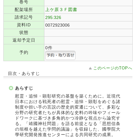
巻号
配架場所
上ケ原３Ｆ図書
請求記号
295:326
資料ID
0072923006
状態
返却予定日
0件
予約
このページのTOPへ
目次・あらすじ
あらすじ
慰霊・追悼・顕彰研究の基盤を築くために。近現代
日本における戦死者の慰霊・追悼・顕彰をめぐる諸
制度や担い手の言説の歴史的変遷について、多彩な
分野の研究者たちが具体的な史料の吟味やフィール
ドワークに基づき多角的かつ冷静な視点から論究す
る。「靖國神社問題」を語る前提となる「思想信条
の垣根を越えた学問的議論」を収録した、國學院大
學研究開発推進センターによる共同研究の成果。