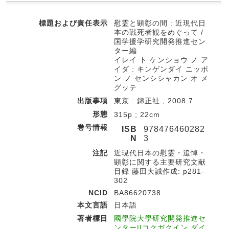
標題および責任表示
慰霊と顕彰の間 : 近現代日
本の戦死者観をめぐって /
国学援学研究開発推進セン
ター編
イレイ ト ケンショウ ノ ア
イダ : キンゲンダイ ニッポ
ン ノ センシシャカン オ メ
グッテ
出版事項
東京 : 錦正社 , 2008.7
形態
315p ; 22cm
巻号情報
ISB
978476460282
N
3
注記
近現代日本の慰霊・追悼・
顕彰に関する主要研究文献
目録 藤田大誠作成: p281-
302
NCID
BA86620738
本文言語
日本語
著者標目
國學院大學研究開発推進セ
ンター||コクガクイン ダイ