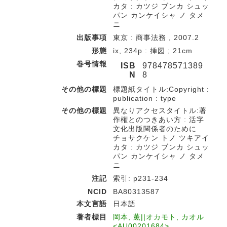
カタ : カツジ ブンカ シュッ
パン カンケイシャ ノ タメ
ニ
出版事項
東京 : 商事法務 , 2007.2
形態
ix, 234p : 挿図 ; 21cm
巻号情報
ISB
978478571389
N
8
その他の標題
標題紙タイトル:Copyright :
publication : type
その他の標題
異なりアクセスタイトル:著
作権とのつきあい方 : 活字
文化出版関係者のために
チョサクケン トノ ツキアイ
カタ : カツジ ブンカ シュッ
パン カンケイシャ ノ タメ
ニ
注記
索引: p231-234
NCID
BA80313587
本文言語
日本語
著者標目
岡本, 薫||オカモト, カオル
<AU00201684>