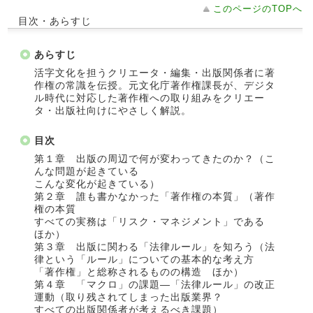
このページのTOPへ
目次・あらすじ
あらすじ
活字文化を担うクリエータ・編集・出版関係者に著
作権の常識を伝授。元文化庁著作権課長が、デジタ
ル時代に対応した著作権への取り組みをクリエー
タ・出版社向けにやさしく解説。
目次
第１章 出版の周辺で何が変わってきたのか？（こ
んな問題が起きている
こんな変化が起きている）
第２章 誰も書かなかった「著作権の本質」（著作
権の本質
すべての実務は「リスク・マネジメント」である
ほか）
第３章 出版に関わる「法律ルール」を知ろう（法
律という「ルール」についての基本的な考え方
「著作権」と総称されるものの構造 ほか）
第４章 「マクロ」の課題―「法律ルール」の改正
運動（取り残されてしまった出版業界？
すべての出版関係者が考えるべき課題）