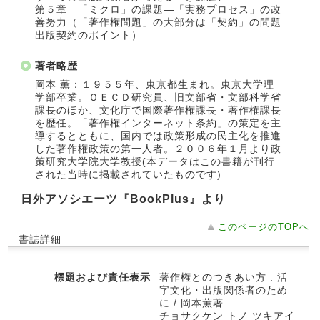
第５章 「ミクロ」の課題―「実務プロセス」の改
善努力（「著作権問題」の大部分は「契約」の問題
出版契約のポイント）
著者略歴
岡本 薫：１９５５年、東京都生まれ。東京大学理
学部卒業。ＯＥＣＤ研究員、旧文部省・文部科学省
課長のほか、文化庁で国際著作権課長・著作権課長
を歴任。「著作権インターネット条約」の策定を主
導するとともに、国内では政策形成の民主化を推進
した著作権政策の第一人者。２００６年１月より政
策研究大学院大学教授(本データはこの書籍が刊行
された当時に掲載されていたものです)
日外アソシエーツ『BookPlus』より
このページのTOPへ
書誌詳細
標題および責任表示
著作権とのつきあい方 : 活
字文化・出版関係者のため
に / 岡本薫著
チョサクケン トノ ツキアイ