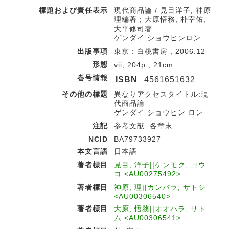
標題および責任表示
現代商品論 / 見目洋子, 神原
理編著 ; 大原悟務, 朴宰佑,
大平修司著
ゲンダイ ショウヒンロン
出版事項
東京 : 白桃書房 , 2006.12
形態
vii, 204p ; 21cm
巻号情報
ISBN
4561651632
その他の標題
異なりアクセスタイトル:現
代商品論
ゲンダイ ショウヒン ロン
注記
参考文献: 各章末
NCID
BA79733927
本文言語
日本語
著者標目
見目, 洋子||ケンモク, ヨウ
コ <AU00275492>
著者標目
神原, 理||カンバラ, サトシ
<AU00306540>
著者標目
大原, 悟務||オオハラ, サト
ム <AU00306541>