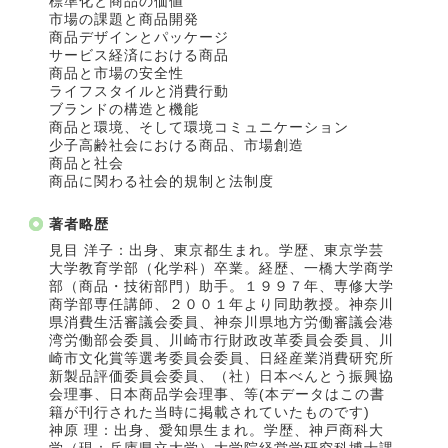
標準化と商品の価値
市場の課題と商品開発
商品デザインとパッケージ
サービス経済における商品
商品と市場の安全性
ライフスタイルと消費行動
ブランドの構造と機能
商品と環境、そして環境コミュニケーション
少子高齢社会における商品、市場創造
商品と社会
商品に関わる社会的規制と法制度
著者略歴
見目 洋子：出身、東京都生まれ。学歴、東京学芸
大学教育学部（化学科）卒業。経歴、一橋大学商学
部（商品・技術部門）助手。１９９７年、専修大学
商学部専任講師、２００１年より同助教授。神奈川
県消費生活審議会委員、神奈川県地方労働審議会港
湾労働部会委員、川崎市行財政改革委員会委員、川
崎市文化賞等選考委員会委員、日経産業消費研究所
新製品評価委員会委員、（社）日本べんとう振興協
会理事、日本商品学会理事、等(本データはこの書
籍が刊行された当時に掲載されていたものです)
神原 理：出身、愛知県生まれ。学歴、神戸商科大