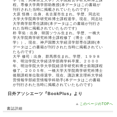
学（現：兵庫県立大学）大学院経営学研究科博士課
程。専修大学商学部助教授(本データはこの書籍が
刊行された当時に掲載されていたものです)
大原 悟務：出身、名古屋市生まれ。学歴、同志社
大学大学院商学研究科博士課程退学。現在、同志社
大学商学部専任講師(本データはこの書籍が刊行さ
れた当時に掲載されていたものです)
朴 宰佑：出身、韓国ソウル生まれ。学歴、一橋大
学大学院商学研究科博士課程修了（博士（商
学））。現在、神戸国際大学経済学部専任講師(本
データはこの書籍が刊行された当時に掲載されてい
たものです)
大平 修司：出身、群馬県生まれ。学歴、１９９８
年、明治学院大学経済学部商学科卒業。２０００
年、明治学院大学大学院経済学研究科博士前期課程
修了。２００５年、一橋大学大学院商学研究科博士
後期課程単位取得退学。現在、諏訪東京理科大学経
営情報学部経営情報学科助手(本データはこの書籍
が刊行された当時に掲載されていたものです)
日外アソシエーツ『BookPlus』より
このページのTOPへ
書誌詳細