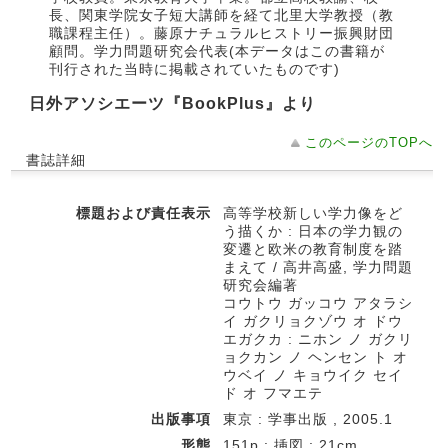
長、関東学院女子短大講師を経て北里大学教授（教
職課程主任）。藤原ナチュラルヒストリー振興財団
顧問。学力問題研究会代表(本データはこの書籍が
刊行された当時に掲載されていたものです)
日外アソシエーツ『BookPlus』より
このページのTOPへ
書誌詳細
標題および責任表示
高等学校新しい学力像をど
う描くか : 日本の学力観の
変遷と欧米の教育制度を踏
まえて / 高井高盛, 学力問題
研究会編著
コウトウ ガッコウ アタラシ
イ ガクリョクゾウ オ ドウ
エガクカ : ニホン ノ ガクリ
ョクカン ノ ヘンセン ト オ
ウベイ ノ キョウイク セイ
ド オ フマエテ
出版事項
東京 : 学事出版 , 2005.1
形態
151p : 挿図 ; 21cm