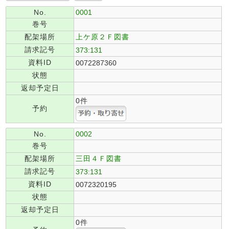
No.
0001
巻号
配架場所
上ケ原２Ｆ図書
請求記号
373:131
資料ID
0072287360
状態
返却予定日
0件
予約
No.
0002
巻号
配架場所
三田４Ｆ図書
請求記号
373:131
資料ID
0072320195
状態
返却予定日
0件