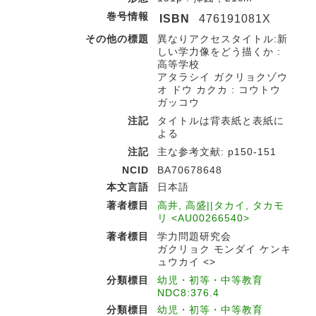
巻号情報
ISBN
476191081X
その他の標題
異なりアクセスタイトル:新
しい学力像をどう描くか :
高等学校
アタラシイ ガクリョクゾウ
オ ドウ カクカ : コウトウ
ガッコウ
注記
タイトルは背表紙と表紙に
よる
注記
主な参考文献: p150-151
NCID
BA70678648
本文言語
日本語
著者標目
高井, 高盛||タカイ, タカモ
リ <AU00266540>
著者標目
学力問題研究会
ガクリョク モンダイ ケンキ
ュウカイ <>
分類標目
幼児・初等・中等教育
NDC8:376.4
分類標目
幼児・初等・中等教育