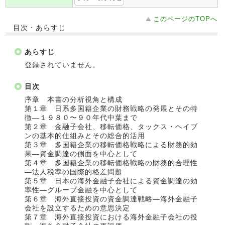
このページのTOPへ
目次・あらすじ
あらすじ
登録されていません。
目次
序章 本書の分析視角と構成
第１章 日系多国籍企業の財務戦略の発展とその特
徴―１９８０〜９０年代中葉まで
第２章 金融子会社、移転価格、タックス・ヘイブ
ンの基本的仕組みとその総合的活用
第３章 多国籍企業の移転価格戦略による財務的効
果―資金調達の側面を中心として
第４章 多国籍企業の移転価格戦略の財務的合理性
―法人税率の国際的格差問題
第５章 日本の海外金融子会社による資金調達の効
率性―グループ金融を中心として
第６章 海外直接投資の資金調達戦略―海外金融子
会社を設立するための意思決定
第７章 海外直接投資における海外金融子会社の役