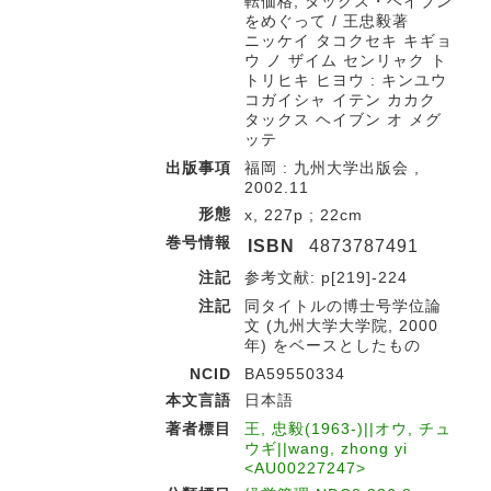
転価格, タックス・ヘイブン
をめぐって / 王忠毅著
ニッケイ タコクセキ キギョ
ウ ノ ザイム センリャク ト
トリヒキ ヒヨウ : キンユウ
コガイシャ イテン カカク
タックス ヘイブン オ メグ
ッテ
出版事項
福岡 : 九州大学出版会 ,
2002.11
形態
x, 227p ; 22cm
巻号情報
ISBN
4873787491
注記
参考文献: p[219]-224
注記
同タイトルの博士号学位論
文 (九州大学大学院, 2000
年) をベースとしたもの
NCID
BA59550334
本文言語
日本語
著者標目
王, 忠毅(1963-)||オウ, チュ
ウギ||wang, zhong yi
<AU00227247>