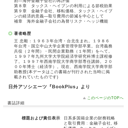
割―海外金融子会社の再評価
第８章 タックス・ヘイブンの利用による節税効果
第９章 金融子会社、移転価格、タックス・ヘイブ
ンの経済的意義―取引費用の節減を中心として
補章 海外金融子会社の為替リスク・ヘッジ機能
著者略歴
王 忠毅：１９６３年台湾・台北生まれ。１９８６
年台湾・国立中山大学企業管理学部卒業。台湾義務
兵役（２年間）・民間企業勤務（１年間）をへて。
１９９７年九州大学大学院経済学研究科博士課程修
了。１９９７年西南学院大学商学部専任講師。２０
００年博士（経済学）。現在、西南学院大学商学部
助教授(本データはこの書籍が刊行された当時に掲
載されていたものです)
日外アソシエーツ『BookPlus』より
このページのTOPへ
書誌詳細
標題および責任表示
日系多国籍企業の財務戦略
と取引費用 : 金融子会社, 移