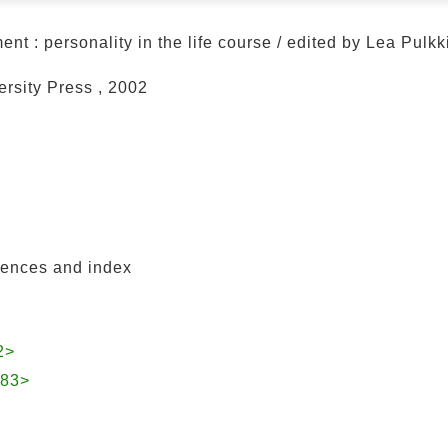
nt : personality in the life course / edited by Lea Pulk
rsity Press , 2002
erences and index
2>
083>