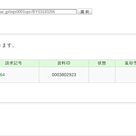
きます。
請求記号
資料ID
状態
返却
664
0003802923