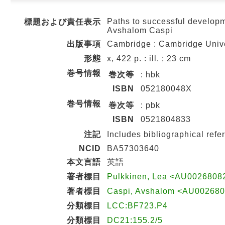
Paths to successful developme
標題および責任表示
Avshalom Caspi
出版事項
Cambridge : Cambridge Unive
形態
x, 422 p. : ill. ; 23 cm
巻号情報
巻次等
: hbk
ISBN
052180048X
巻号情報
巻次等
: pbk
ISBN
0521804833
注記
Includes bibliographical ref
NCID
BA57303640
本文言語
英語
著者標目
Pulkkinen, Lea <AU0026808
著者標目
Caspi, Avshalom <AU00268
分類標目
LCC:BF723.P4
分類標目
DC21:155.2/5