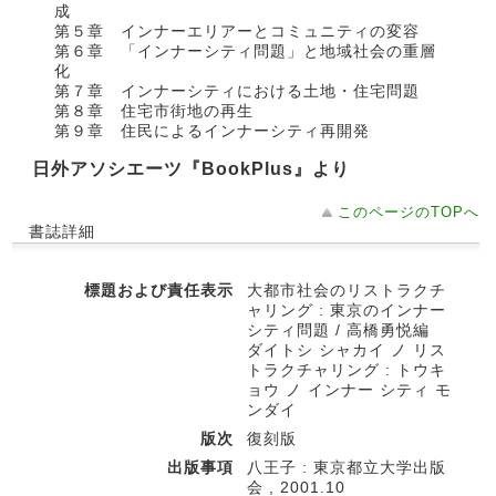
成
第５章 インナーエリアーとコミュニティの変容
第６章 「インナーシティ問題」と地域社会の重層
化
第７章 インナーシティにおける土地・住宅問題
第８章 住宅市街地の再生
第９章 住民によるインナーシティ再開発
日外アソシエーツ『BookPlus』より
このページのTOPへ
書誌詳細
標題および責任表示
大都市社会のリストラクチ
ャリング : 東京のインナー
シティ問題 / 高橋勇悦編
ダイトシ シャカイ ノ リス
トラクチャリング : トウキ
ョウ ノ インナー シティ モ
ンダイ
版次
復刻版
出版事項
八王子 : 東京都立大学出版
会 , 2001.10