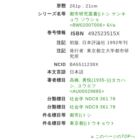
形態
261p ; 21cm
シリーズ名等
都市研究叢書||トシ ケンキ
ュウ ソウショ
<BW02007006> 6//a
巻号情報
ISBN
492523515X
注記
初版: 日本評論社 1992年刊
注記
発行者: 東京都立大学都市研
究所
NCID
BA5511238X
本文言語
日本語
著者標目
高橋, 勇悦(1935-)||タカハ
シ, ユウエツ
<AU00029885>
分類標目
社会学 NDC8:361.78
分類標目
社会学 NDC9:361.78
件名標目等
都市||トシ
件名標目等
東京都||トウキョウト
このページのTOPへ