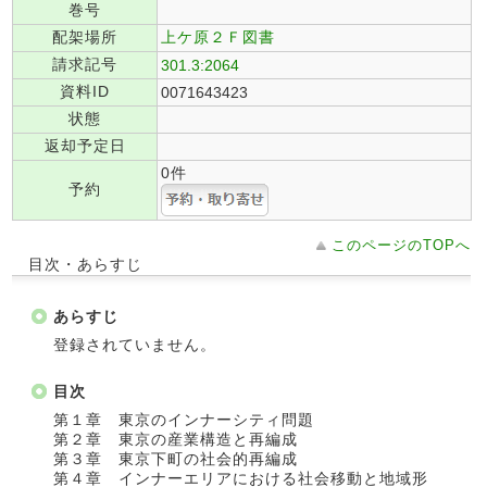
巻号
配架場所
上ケ原２Ｆ図書
請求記号
301.3:2064
資料ID
0071643423
状態
返却予定日
0件
予約
このページのTOPへ
目次・あらすじ
あらすじ
登録されていません。
目次
第１章 東京のインナーシティ問題
第２章 東京の産業構造と再編成
第３章 東京下町の社会的再編成
第４章 インナーエリアにおける社会移動と地域形