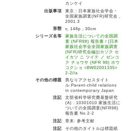
カンケイ
出版事項
東京 : 日本家族社会学会・
全国家族調査(NFR)研究会 ,
2001.3
形態
v, 148p ; 30cm
シリーズ名等
家族生活についての全国調
査 (NFR98) 報告書 / [日本
家族社会学会全国家族調査
(NFR)研究会編]||カゾク セ
イカツ ニ ツイテ ノ ゼンコ
ク チョウサ (NFR 98) ホウ
コクショ <BW02001335>
2-2//a
その他の標題
異なりアクセスタイト
ル:Parent-child relations
in contemporary Japan
注記
文部省科学研究費基盤研究
(A) : 10301010 家族生活に
ついての全国調査(NFR98)
報告書 No.2-2
注記
章末: 参考文献
注記
その他のタイトルは標題紙