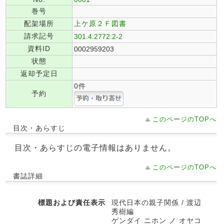
巻号
配架場所
上ケ原２Ｆ図書
請求記号
301.4:2772:2-2
資料ID
0002959203
状態
返却予定日
0件
予約
このページのTOPへ
目次・あらすじ
目次・あらすじの電子情報はありません。
このページのTOPへ
書誌詳細
標題および責任表示
現代日本の親子関係 / 渡辺
秀樹編
ゲンダイ ニホン ノ オヤコ