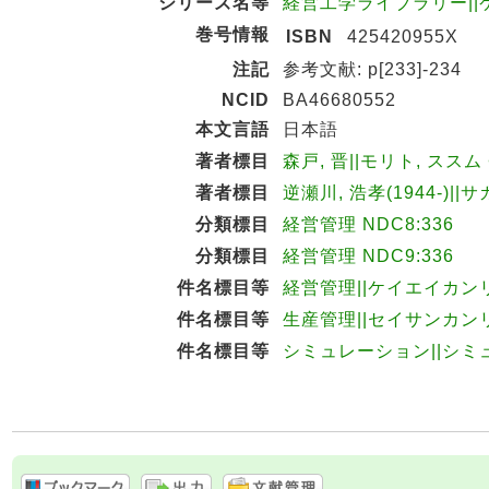
シリーズ名等
経営工学ライブラリー||ケイ
巻号情報
ISBN
425420955X
注記
参考文献: p[233]-234
NCID
BA46680552
本文言語
日本語
著者標目
森戸, 晋||モリト, ススム 
著者標目
逆瀬川, 浩孝(1944-)||
分類標目
経営管理 NDC8:336
分類標目
経営管理 NDC9:336
件名標目等
経営管理||ケイエイカン
件名標目等
生産管理||セイサンカン
件名標目等
シミュレーション||シミ