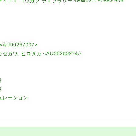
エイ コウガク ライブラリー <BW02005088> 5//b
<AU00267007>
サカセガワ, ヒロタカ <AU00260274>
リ
リ
ュレーション