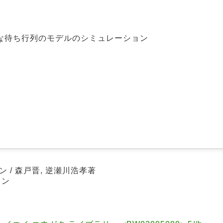
な待ち行列のモデルのシミュレーション
 / 森戸晋, 逆瀬川浩孝著
ョン