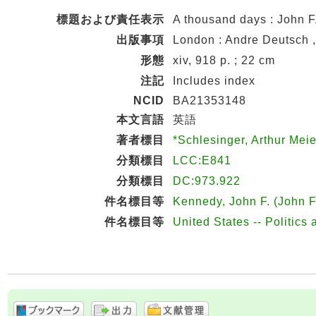
標題および責任表示
A thousand days : John F
出版事項
London : Andre Deutsch 
形態
xiv, 918 p. ; 22 cm
注記
Includes index
NCID
BA21353148
本文言語
英語
著者標目
*Schlesinger, Arthur Me
分類標目
LCC:E841
分類標目
DC:973.922
件名標目等
Kennedy, John F. (John F
件名標目等
United States -- Politic