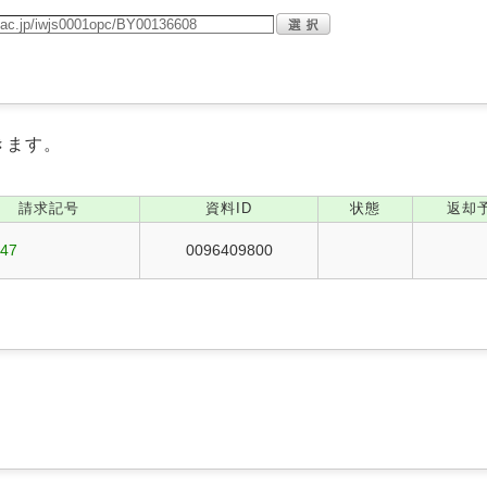
きます。
請求記号
資料ID
状態
返却
447
0096409800