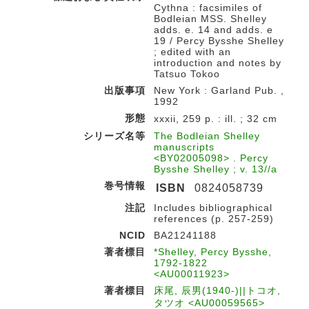
Cythna : facsimiles of
Bodleian MSS. Shelley
adds. e. 14 and adds. e
19 / Percy Bysshe Shelley
; edited with an
introduction and notes by
Tatsuo Tokoo
出版事項
New York : Garland Pub. ,
1992
形態
xxxii, 259 p. : ill. ; 32 cm
シリーズ名等
The Bodleian Shelley
manuscripts
<BY02005098> . Percy
Bysshe Shelley ; v. 13//a
巻号情報
ISBN
0824058739
注記
Includes bibliographical
references (p. 257-259)
NCID
BA21241188
著者標目
*Shelley, Percy Bysshe,
1792-1822
<AU00011923>
著者標目
床尾, 辰男(1940-)||トコオ,
タツオ <AU00059565>