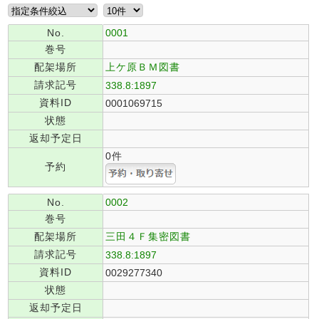
No.
0001
巻号
配架場所
上ケ原ＢＭ図書
請求記号
338.8:1897
資料ID
0001069715
状態
返却予定日
0件
予約
No.
0002
巻号
配架場所
三田４Ｆ集密図書
請求記号
338.8:1897
資料ID
0029277340
状態
返却予定日