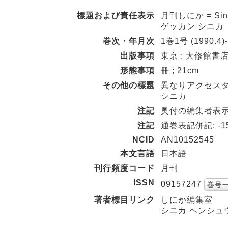
標題および責任表示
月刊しにか = Sin
ゲッカン シニカ
巻次・年月次
1巻1号 (1990.4)
出版事項
東京 : 大修館書店 ,
形態事項
冊 ; 21cm
その他の標題
異なりアクセスタ
シニカ
注記
奥付の編集者表示
注記
通巻表記併記: -15巻
NCID
AN10152545
本文言語
日本語
刊行頻度コード
月刊
ISSN
09157247
著者標目リンク
しにか編集室
シニカ ヘンシュウ